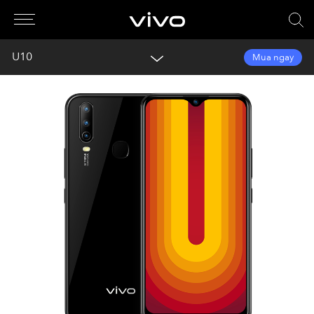
U10
Mua ngay
Tổng quan
Thư viện
Thông số