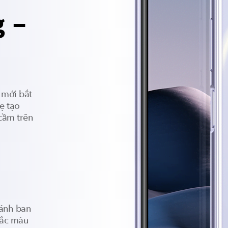
 –
 mới bắt
ẹ tạo
cầm trên
 ánh ban
sắc màu