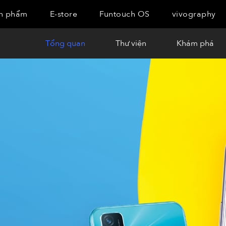
n phẩm
E-store
Funtouch OS
vivography
Tổng quan
Thư viện
Khám phá