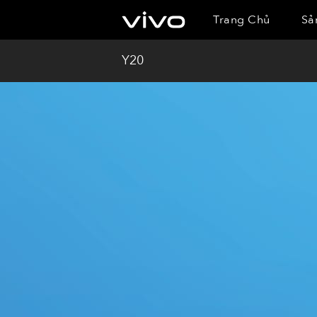
Trang Chủ
Sả
Y20