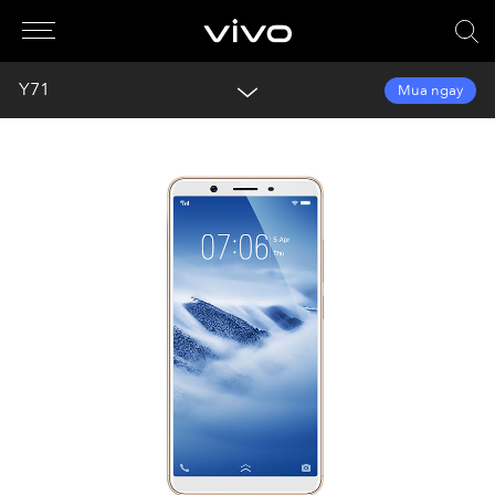
Y71
Mua ngay
Tổng quan
Thư viện
Thông số