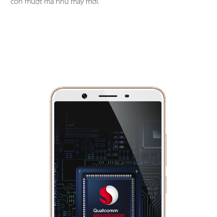
còn mượt mà như máy mới.