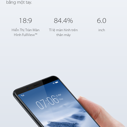
bằng một tay.
18:9
84.4%
6.0
Hiển Thị Tràn Màn
Tỉ lệ màn hình trên
inch
Hình FullView™
thân máy