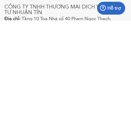
CÔNG TY TNHH THƯƠNG MẠI DỊCH VỤ VÀ ĐẦU
Hỗ trợ
TƯ NHUẬN TÍN
Địa chỉ:
Tầng 10 Tòa Nhà số 40 Phạm Ngọc Thạch,
Phường Võ Thị Sáu, Quận 3, Thành phố Hồ Chí Minh, Việt
Nam
Điện thoại:
028.3833.7487
Giấy chứng nhận đăng ký kinh doanh: Số 0316155183 do
Sở Kế Hoạch & Đầu Tư TP. Hồ Chí Minh cấp lần đầu ngày
24/02/2020.
Chính sách bảo mật
Chính sách bảo mật
thông tin
Điều khoản bảo hành
Quy chế hoạt
Về đầu trang
động
Copyright © 2020 Nhuan Tin Services Trading and Investment
Co., Ltd. All rights reserved.