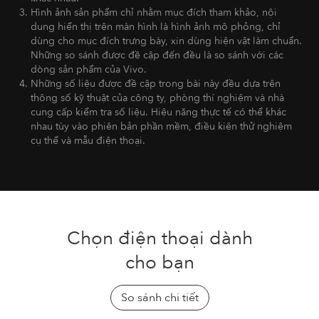
Hình ảnh sản phẩm chỉ nhằm mục đích tham khảo, nội
dung hiển thị trên màn hình là hình ảnh mô phỏng, chỉ
dùng cho mục đích trưng bày, xin dùng hiện vật làm chuẩn.
Những so sánh được đề cập đến đều là so sánh với các
dòng sản phẩm của Vivo.
Những số liệu được đề cập trong bài này đều dựa trên
thông số kỹ thuật của công ty, phòng thí nghiệm và nhà
cung cấp kiểm tra số liệu. Hiệu năng thực tế có thể khác
nhau tùy vào phiên bản phần mềm, điều kiện thử nghiệm
cụ thể và mẫu điện thoại.
Chọn điện thoại dành
cho bạn
So sánh chi tiết