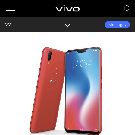
V9
Mua ngay
Tổng quan
Thư viện
Thông số