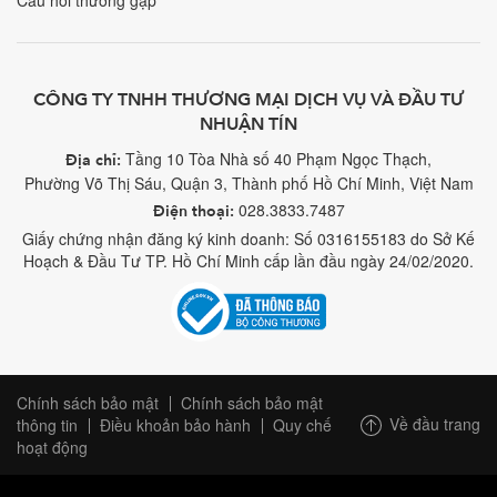
Câu hỏi thường gặp
CÔNG TY TNHH THƯƠNG MẠI DỊCH VỤ VÀ ĐẦU TƯ
NHUẬN TÍN
Tầng 10 Tòa Nhà số 40 Phạm Ngọc Thạch,
Địa chỉ:
Phường Võ Thị Sáu, Quận 3, Thành phố Hồ Chí Minh, Việt Nam
028.3833.7487
Điện thoại:
Giấy chứng nhận đăng ký kinh doanh: Số 0316155183 do Sở Kế
Hoạch & Đầu Tư TP. Hồ Chí Minh cấp lần đầu ngày 24/02/2020.
Chính sách bảo mật
Chính sách bảo mật
Về đầu trang
thông tin
Điều khoản bảo hành
Quy chế
hoạt động