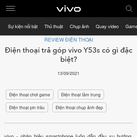
Sự kiện nổi bật
Thủ thuật
Chụp ảnh
Quay video
Game
REVIEW ĐIỆN THOẠI
Điện thoại trả góp vivo Y53s có gì đặc
biệt?
13/09/2021
Điện thoại chơi game
Điện thoại tầm trung
Điện thoại pin trâu
Điện thoại chụp ảnh đẹp
vivo - nhãn hiệu smartphone luôn dẫn đầu xu hướng,