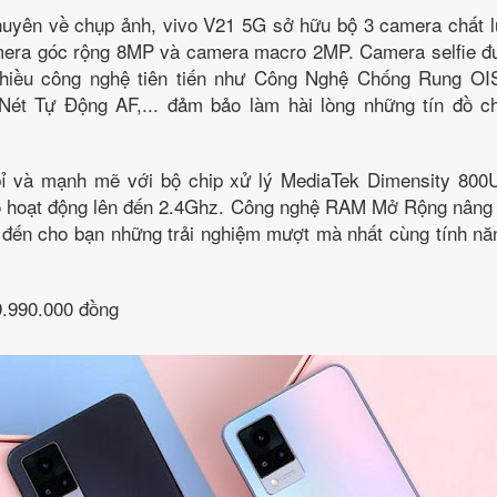
uyên về chụp ảnh, vivo V21 5G sở hữu bộ 3 camera chất 
era góc rộng 8MP và camera macro 2MP. Camera selfie đ
hiều công nghệ tiên tiến như Công Nghệ Chống Rung OI
Nét Tự Động AF,... đảm bảo làm hài lòng những tín đồ c
ỉ và mạnh mẽ với bộ chip xử lý MediaTek Dimensity 800U
độ hoạt động lên đến 2.4Ghz. Công nghệ RAM Mở Rộng nân
đến cho bạn những trải nghiệm mượt mà nhất cùng tính nă
9.990.000 đồng