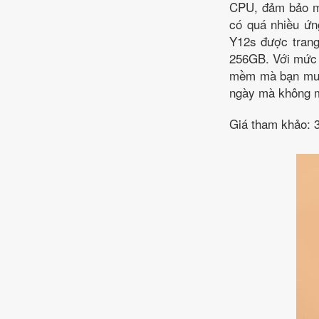
CPU, đảm bảo má
có quá nhiều ứn
Y12s được tran
256GB. Với mức d
mềm mà bạn muốn
ngày mà không m
Giá tham khảo: 