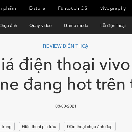
n phẩm
E-store
Funtouch OS
vivography
Chụp ảnh
Quay video
Game mode
Lỗi điện thoại
REVIEW ĐIỆN THOẠI
á điện thoại viv
e đang hot trên 
08/09/2021
m trung
Điện thoại pin trâu
Điện thoại chụp ảnh đẹp