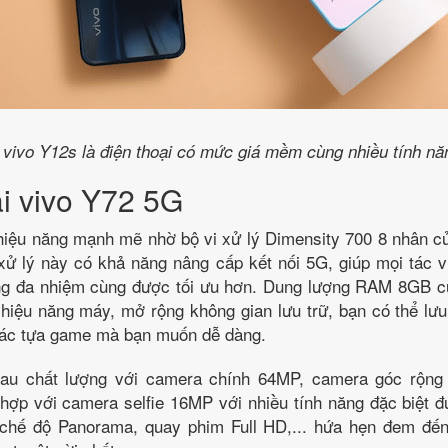
 vivo Y12s là điện thoại có mức giá mềm cùng nhiều tính n
ại vivo Y72 5G
iệu năng mạnh mẽ nhờ bộ vi xử lý Dimensity 700 8 nhân củ
 xử lý này có khả năng nâng cấp kết nối 5G, giúp mọi tác 
g đa nhiệm cùng được tối ưu hơn. Dung lượng RAM 8GB c
hiệu năng máy, mở rộng không gian lưu trữ, bạn có thể lưu
các tựa game mà bạn muốn dễ dàng.
au chất lượng với camera chính 64MP, camera góc rộn
hợp với camera selfie 16MP với nhiều tính năng đặc biệt đ
chế độ Panorama, quay phim Full HD,... hứa hẹn đem đế