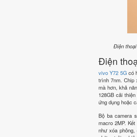
Điện thoại
Điện tho
vivo Y72 5G
có h
trình 7nm. Chip
mà hơn, khả năn
128GB cải thiện 
ứng dụng hoặc 
Bộ ba camera s
macro 2MP. Kết 
như xóa phông, 