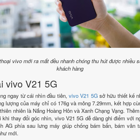
thoại vivo mới ra mắt đều nhanh chóng thu hút được nhiều 
khách hàng
ại vivo V21 5G
ng ngay từ cái nhìn đầu tiên,
vivo V21 5G
sở hữu thiết kế 
ọng lượng của máy chỉ có 176g và mỏng 7.29mm, kết hợp c
 thiên nhiên là Nắng Hoàng Hôn và Xanh Chạng Vạng. Thêm
khi thay đổi góc nhìn, vivo V21 5G dễ dàng ghi điểm với 
ính AG phía sau lưng máy giúp chống bám bẩn, bám vân t
như mới.