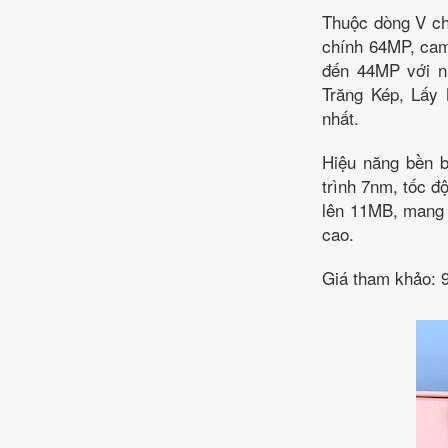
Thuộc dòng V ch
chính 64MP, cam
đến 44MP với n
Trăng Kép, Lấy 
nhất.
Hiệu năng bền b
trình 7nm, tốc 
lên 11MB, mang 
cao.
Giá tham khảo: 