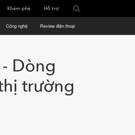
Khám phá
Hỗ trợ
Công nghệ
Review điện thoại
o - Dòng
thị trường