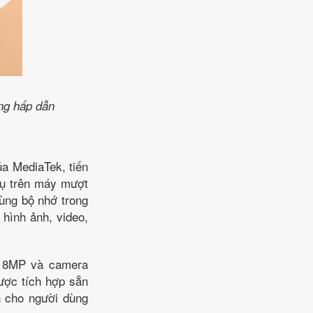
ăng hấp dẫn
a MediaTek, tiến
vụ trên máy mượt
ùng bộ nhớ trong
 hình ảnh, video,
g 8MP và camera
ược tích hợp sẵn
n cho người dùng