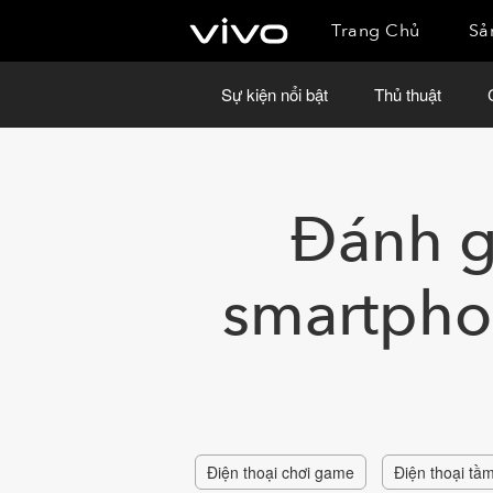
Trang Chủ
Sả
Sự kiện nổi bật
Thủ thuật
Đánh gi
smartphon
Điện thoại chơi game
Điện thoại tầ