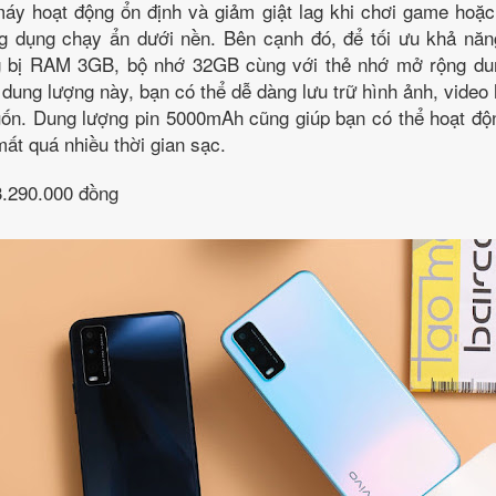
y hoạt động ổn định và giảm giật lag khi chơi game hoặc
g dụng chạy ẩn dưới nền. Bên cạnh đó, để tối ưu khả năn
g bị RAM 3GB, bộ nhớ 32GB cùng với thẻ nhớ mở rộng dun
ung lượng này, bạn có thể dễ dàng lưu trữ hình ảnh, vide
. Dung lượng pin 5000mAh cũng giúp bạn có thể hoạt độ
ất quá nhiều thời gian sạc.
3.290.000 đồng