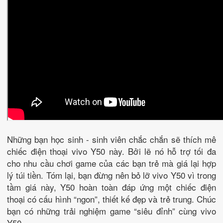
Những bạn học sinh - sinh viên chắc chắn sẽ thích mê
chiếc điện thoại vivo Y50 này. Bởi lẽ nó hỗ trợ tối đa
cho nhu cầu chơi game của các bạn trẻ mà giá lại hợp
lý túi tiền. Tóm lại, bạn đừng nên bỏ lỡ vivo Y50 vì trong
tầm giá này, Y50 hoàn toàn đáp ứng một chiếc điện
thoại có cấu hình “ngon”, thiết kế đẹp và trẻ trung. Chúc
bạn có những trải nghiệm game “siêu đỉnh” cùng vivo
Y50.