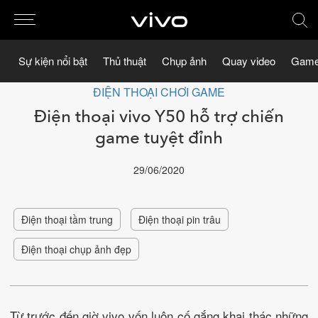
Sự kiện nổi bật
Thủ thuật
Chụp ảnh
Quay video
Game
ĐIỆN THOẠI CHƠI GAME
Điện thoại vivo Y50 hỗ trợ chiến
game tuyệt đỉnh
29/06/2020
Điện thoại tầm trung
Điện thoại pin trâu
Điện thoại chụp ảnh đẹp
Từ trước đến giờ vivo vốn luôn cố gắng khai thác những