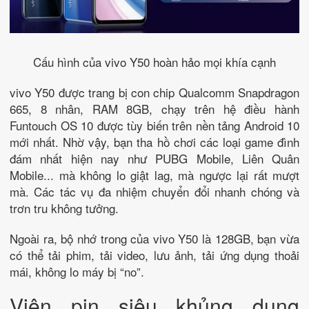
Cấu hình của vivo Y50 hoàn hảo mọi khía cạnh
vivo Y50 được trang bị con chip Qualcomm Snapdragon
665, 8 nhân, RAM 8GB, chạy trên hệ điều hành
Funtouch OS 10 được tùy biến trên nền tảng Android 10
mới nhất. Nhờ vậy, bạn tha hồ chơi các loại game đình
đám nhất hiện nay như PUBG Mobile, Liên Quân
Mobile... mà không lo giật lag, mà ngược lại rất mượt
mà. Các tác vụ đa nhiệm chuyển đổi nhanh chóng và
trơn tru không tưởng.
Ngoài ra, bộ nhớ trong của vivo Y50 là 128GB, bạn vừa
có thể tải phim, tải video, lưu ảnh, tải ứng dụng thoải
mái, không lo máy bị “no”.
Viên pin siêu khủng dung