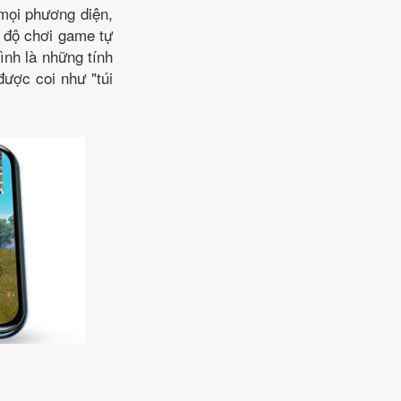
 mọi phương diện,
ế độ chơi game tự
ình là những tính
ược coi như "túi