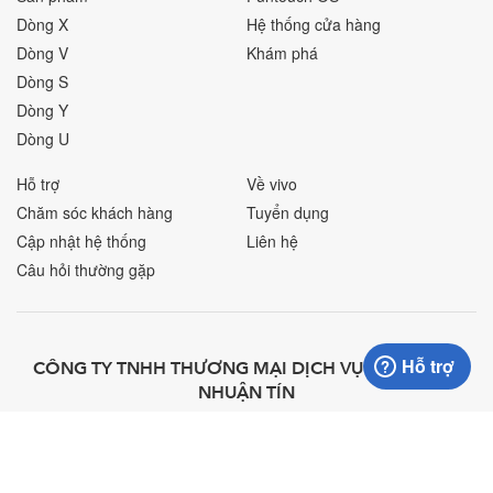
Dòng X
Hệ thống cửa hàng
Dòng V
Khám phá
Dòng S
Dòng Y
Dòng U
Hỗ trợ
Về vivo
Chăm sóc khách hàng
Tuyển dụng
Cập nhật hệ thống
Liên hệ
Câu hỏi thường gặp
Hỗ trợ
CÔNG TY TNHH THƯƠNG MẠI DỊCH VỤ VÀ ĐẦU TƯ
NHUẬN TÍN
Tầng 10 Tòa Nhà số 40 Phạm Ngọc Thạch,
Địa chỉ:
Phường Võ Thị Sáu, Quận 3, Thành phố Hồ Chí Minh, Việt Nam
028.3833.7487
Điện thoại: