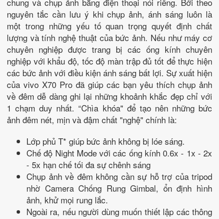
chung và chụp ảnh bằng điện thoại nói riêng. Bởi theo
nguyên tắc cần lưu ý khi chụp ảnh, ánh sáng luôn là
một trong những yếu tố quan trọng quyết định chất
lượng và tính nghệ thuật của bức ảnh. Nếu như máy cơ
chuyên nghiệp được trang bị các ống kính chuyên
nghiệp với khẩu độ, tốc độ màn trập đủ tốt để thực hiện
các bức ảnh với điều kiện ánh sáng bất lợi. Sự xuất hiện
của vivo X70 Pro đã giúp các bạn yêu thích chụp ảnh
về đêm dễ dàng ghi lại những khoảnh khắc đẹp chỉ với
1 chạm duy nhất. “Chìa khóa" để tạo nên những bức
ảnh đêm nét, mịn và đậm chất "nghệ" chính là:
Lớp phủ T* giúp bức ảnh không bị lóe sáng.
Chế độ Night Mode với các ống kính 0.6x - 1x - 2x
- 5x hạn chế tối đa sự chênh sáng
Chụp ảnh về đêm không cần sự hỗ trợ của tripod
nhờ Camera Chống Rung Gimbal, ổn định hình
ảnh, khử mọi rung lắc.
Ngoài ra, nếu người dùng muốn thiết lập các thông