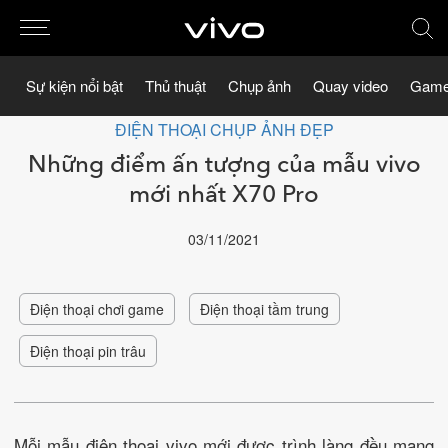
Sự kiện nổi bật
Thủ thuật
Chụp ảnh
Quay video
Game
ĐIỆN THOẠI CHỤP ẢNH ĐẸP
Những điểm ấn tượng của mẫu vivo
mới nhất X70 Pro
03/11/2021
Điện thoại chơi game
Điện thoại tầm trung
Điện thoại pin trâu
Mỗi mẫu điện thoại vivo mới được trình làng đều mang