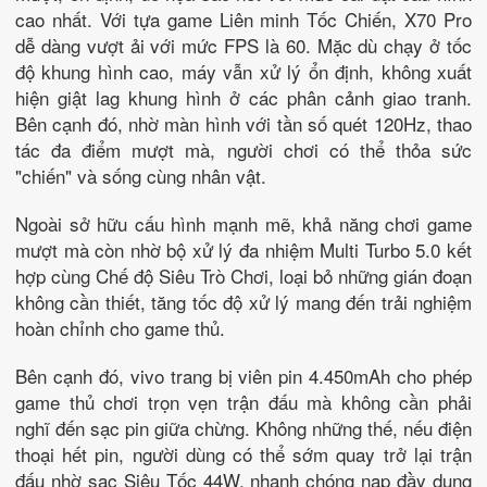
cao nhất. Với tựa game Liên minh Tốc Chiến, X70 Pro
dễ dàng vượt ải với mức FPS là 60. Mặc dù chạy ở tốc
độ khung hình cao, máy vẫn xử lý ổn định, không xuất
hiện giật lag khung hình ở các phân cảnh giao tranh.
Bên cạnh đó, nhờ màn hình với tần số quét 120Hz, thao
tác đa điểm mượt mà, người chơi có thể thỏa sức
"chiến" và sống cùng nhân vật.
Ngoài sở hữu cấu hình mạnh mẽ, khả năng chơi game
mượt mà còn nhờ bộ xử lý đa nhiệm Multi Turbo 5.0 kết
hợp cùng Chế độ Siêu Trò Chơi, loại bỏ những gián đoạn
không cần thiết, tăng tốc độ xử lý mang đến trải nghiệm
hoàn chỉnh cho game thủ.
Bên cạnh đó, vivo trang bị viên pin 4.450mAh cho phép
game thủ chơi trọn vẹn trận đấu mà không cần phải
nghĩ đến sạc pin giữa chừng. Không những thế, nếu điện
thoại hết pin, người dùng có thể sớm quay trở lại trận
đấu nhờ sạc Siêu Tốc 44W, nhanh chóng nạp đầy dung