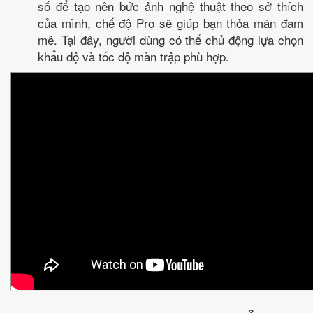
số để tạo nên bức ảnh nghệ thuật theo sở thích
của mình, chế độ Pro sẽ giúp bạn thỏa mãn đam
mê. Tại đây, người dùng có thể chủ động lựa chọn
khẩu độ và tốc độ màn trập phù hợp.