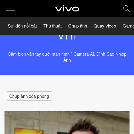
Sự kiện nổi bật
Thủ thuật
Chụp ảnh
Quay video
Game
V11i
Cảm biến vân tay dưới màn hình * Camera AI. Đỉnh Cao Nhiếp
Ảnh
Chụp ảnh xóa phông