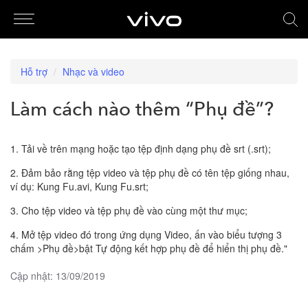
Hỗ trợ
Nhạc và video
Làm cách nào thêm “Phụ đề”?
1. Tải về trên mạng hoặc tạo tệp định dạng phụ đề srt (.srt);
2. Đảm bảo rằng tệp video và tệp phụ đề có tên tệp giống nhau,
ví dụ: Kung Fu.avi, Kung Fu.srt;
3. Cho tệp video và tệp phụ đề vào cùng một thư mục;
4. Mở tệp video đó trong ứng dụng Video, ấn vào biểu tượng 3
chấm >Phụ đề>bật Tự động kết hợp phụ đề để hiển thị phụ đề."
Cập nhật: 13/09/2019