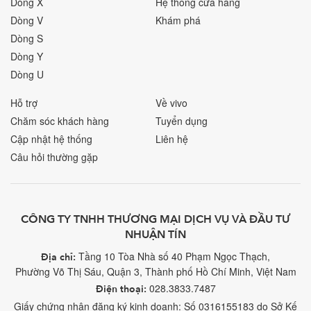
Dòng X
Hệ thống cửa hàng
Dòng V
Khám phá
Dòng S
Dòng Y
Dòng U
Hỗ trợ
Về vivo
Chăm sóc khách hàng
Tuyển dụng
Cập nhật hệ thống
Liên hệ
Câu hỏi thường gặp
CÔNG TY TNHH THƯƠNG MẠI DỊCH VỤ VÀ ĐẦU TƯ
NHUẬN TÍN
Tầng 10 Tòa Nhà số 40 Phạm Ngọc Thạch,
Địa chỉ:
Phường Võ Thị Sáu, Quận 3, Thành phố Hồ Chí Minh, Việt Nam
028.3833.7487
Điện thoại:
Giấy chứng nhận đăng ký kinh doanh: Số 0316155183 do Sở Kế