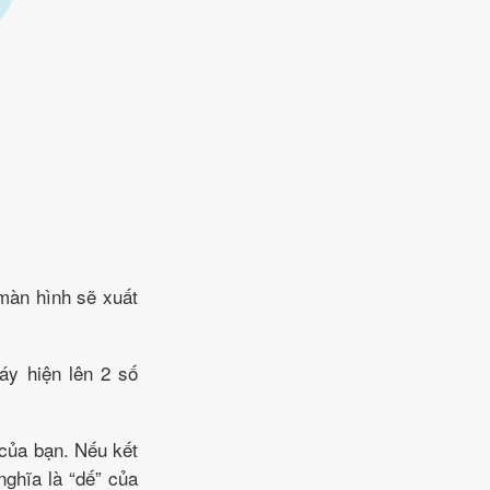
 màn hình sẽ xuất
áy hiện lên 2 số
 của bạn. Nếu kết
nghĩa là “dế” của