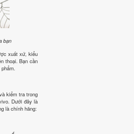
ủa bạn
ược xuất xứ, kiểu
ện thoại. Bạn cần
n phẩm.
và kiểm tra trong
ivo. Dưới đây là
ng là chính hãng: