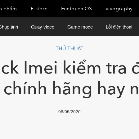
n phẩm
E-store
Funtouch OS
vivography
Chụp ảnh
Quay video
Game mode
Lỗi điện thoại
THỦ THUẬT
ck Imei kiểm tra đ
 chính hãng hay 
06/05/2020