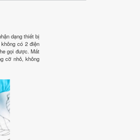
nhận dạng thiết bị
ẽ không có 2 điện
ghe gọi được. Mất
ng cỡ nhỏ, không