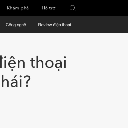
Khám phá
Hỗ trợ
Công nghệ
Review điện thoại
iện thoại
nhái?