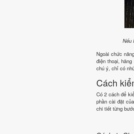
Nếu l
Ngoài chức năng 
điện thoại, hãng
chú ý, chỉ có nh
Cách kiểm
Có 2 cách để kiể
phần cài đặt củ
chi tiết từng bư