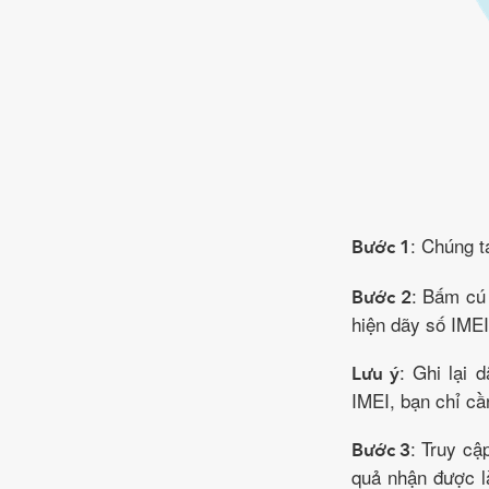
: Chúng t
Bước 1
: Bấm cú 
Bước 2
hiện dãy số IMEI
: Ghi lại 
Lưu ý
IMEI, bạn chỉ cầ
: Truy c
Bước 3
quả nhận được là