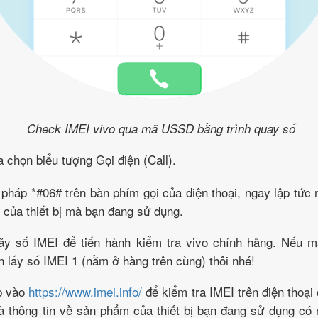
Check IMEI vivo qua mã USSD bằng trình quay số
a chọn biểu tượng Gọi điện (Call).
pháp *#06# trên bàn phím gọi của điện thoại, ngay lập tức
 của thiết bị mà bạn đang sử dụng.
dãy số IMEI để tiến hành kiểm tra vivo chính hãng. Nếu m
n lấy số IMEI 1 (nằm ở hàng trên cùng) thôi nhé!
ập vào
https://www.imei.info/
để kiểm tra IMEI trên điện thoại
 thông tin về sản phẩm của thiết bị bạn đang sử dụng có 