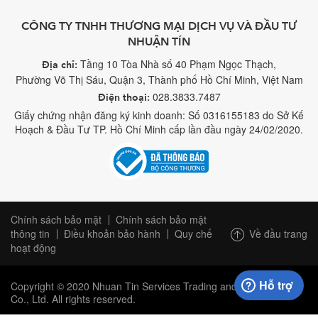
CÔNG TY TNHH THƯƠNG MẠI DỊCH VỤ VÀ ĐẦU TƯ
NHUẬN TÍN
Tầng 10 Tòa Nhà số 40 Phạm Ngọc Thạch,
Địa chỉ:
Phường Võ Thị Sáu, Quận 3, Thành phố Hồ Chí Minh, Việt Nam
028.3833.7487
Điện thoại:
Giấy chứng nhận đăng ký kinh doanh: Số 0316155183 do Sở Kế
Hoạch & Đầu Tư TP. Hồ Chí Minh cấp lần đầu ngày 24/02/2020.
Chính sách bảo mật
Chính sách bảo mật
Về đầu trang
thông tin
Điều khoản bảo hành
Quy chế
hoạt động
Hỗ trợ
Copyright © 2020 Nhuan Tin Services Trading and Investment
Co., Ltd. All rights reserved.