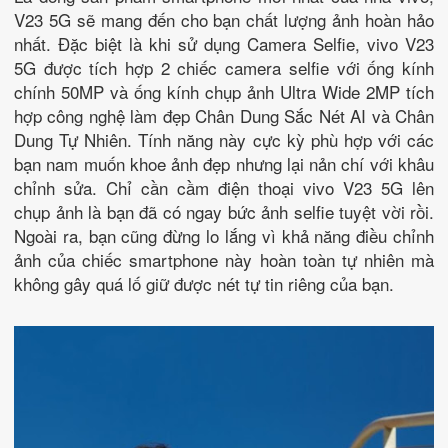
V23 5G sẽ mang đến cho bạn chất lượng ảnh hoàn hảo
nhất. Đặc biệt là khi sử dụng Camera Selfie, vivo V23
5G được tích hợp 2 chiếc camera selfie với ống kính
chính 50MP và ống kính chụp ảnh Ultra Wide 2MP tích
hợp công nghệ làm đẹp Chân Dung Sắc Nét AI và Chân
Dung Tự Nhiên. Tính năng này cực kỳ phù hợp với các
bạn nam muốn khoe ảnh đẹp nhưng lại nản chí với khâu
chỉnh sửa. Chỉ cần cầm điện thoại vivo V23 5G lên
chụp ảnh là bạn đã có ngay bức ảnh selfie tuyệt vời rồi.
Ngoài ra, bạn cũng đừng lo lắng vì khả năng điều chỉnh
ảnh của chiếc smartphone này hoàn toàn tự nhiên mà
không gây quá lố giữ được nét tự tin riêng của bạn.