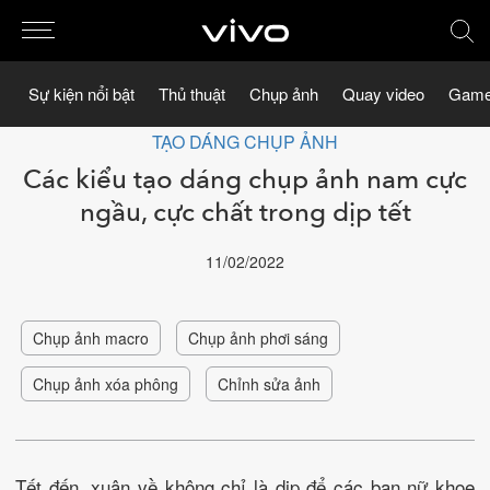
Sự kiện nổi bật
Thủ thuật
Chụp ảnh
Quay video
Game
TẠO DÁNG CHỤP ẢNH
Các kiểu tạo dáng chụp ảnh nam cực
ngầu, cực chất trong dịp tết
11/02/2022
Chụp ảnh macro
Chụp ảnh phơi sáng
Chụp ảnh xóa phông
Chỉnh sửa ảnh
Tết đến, xuân về không chỉ là dịp để các bạn nữ khoe