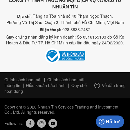
CÔNG TY TNHH THƯƠNG MẠI DỊCH VỤ VÀ ĐẦU TƯ
NHUẬN TÍN
Tầng 10 Tòa Nhà số 40 Phạm Ngọc Thạch,
Địa chỉ:
Phường Võ Thị Sáu, Quận 3, Thành phố Hồ Chí Minh, Việt Nam
028.3833.7487
Điện thoại:
Giấy chứng nhận đăng ký kinh doanh: Số 0316155183 do Sở Kế
Hoạch & Đầu Tư TP. Hồ Chí Minh cấp lần đầu ngày 24/02/2020.
Chính sách bảo mật
Chính sách bảo mật
Về đầu trang
thông tin
Điều khoản bảo hành
Quy chế
hoạt động
Copyright © 2020 Nhuan Tin Services Trading and Investment
Co., Ltd. All rights reserved.
Hỗ trợ
Follow us: