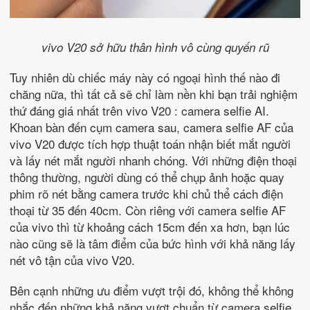
vivo V20 sở hữu thân hình vô cùng quyến rũ
Tuy nhiên dù chiếc máy này có ngoại hình thế nào đi
chăng nữa, thì tất cả sẽ chỉ làm nền khi bạn trải nghiệm
thứ đáng giá nhất trên vivo V20 : camera selfie AI.
Khoan bàn đến cụm camera sau, camera selfie AF của
vivo V20 được tích hợp thuật toán nhận biết mắt người
và lấy nét mắt người nhanh chóng. Với những điện thoại
thông thường, người dùng có thể chụp ảnh hoặc quay
phim rõ nét bằng camera trước khi chủ thể cách điện
thoại từ 35 đến 40cm. Còn riêng với camera selfie AF
của vivo thì từ khoảng cách 15cm đến xa hơn, bạn lúc
nào cũng sẽ là tâm điểm của bức hình với khả năng lấy
nét vô tận của vivo V20.
Bên cạnh những ưu điểm vượt trội đó, không thể không
nhắc đến những khả năng vượt chuẩn từ camera selfie