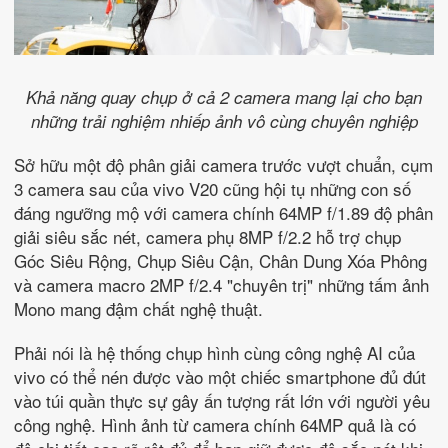
Khả năng quay chụp ở cả 2 camera mang lại cho bạn
những trải nghiệm nhiếp ảnh vô cùng chuyên nghiệp
Sở hữu một độ phân giải camera trước vượt chuẩn, cụm
3 camera sau của vivo V20 cũng hội tụ những con số
đáng ngưỡng mộ với camera chính 64MP f/1.89 độ phân
giải siêu sắc nét, camera phụ 8MP f/2.2 hỗ trợ chụp
Góc Siêu Rộng, Chụp Siêu Cận, Chân Dung Xóa Phông
và camera macro 2MP f/2.4 "chuyên trị" những tấm ảnh
Mono mang đậm chất nghệ thuật.
Phải nói là hệ thống chụp hình cùng công nghệ AI của
vivo có thể nén được vào một chiếc smartphone đủ đút
vào túi quần thực sự gây ấn tượng rất lớn với người yêu
công nghệ. Hình ảnh từ camera chính 64MP quả là có