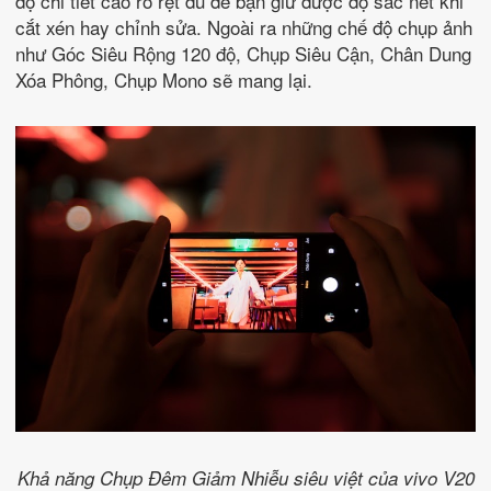
độ chi tiết cao rõ rệt đủ để bạn giữ được độ sắc nét khi
cắt xén hay chỉnh sửa. Ngoài ra những chế độ chụp ảnh
như Góc Siêu Rộng 120 độ, Chụp Siêu Cận, Chân Dung
Xóa Phông, Chụp Mono sẽ mang lại.
Khả năng Chụp Đêm Giảm Nhiễu siêu việt của vivo V20