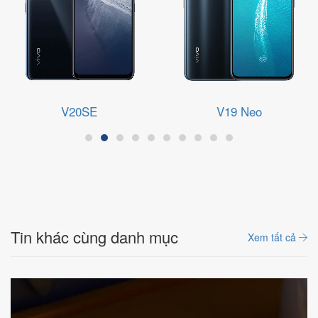
V20SE
V19 Neo
Tin khác cùng danh mục
Xem tất cả