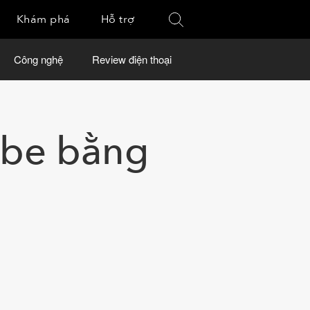
Khám phá
Hỗ trợ
Công nghệ
Review điện thoại
ube bằng