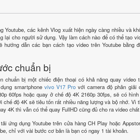
ng Youtube, các kênh Vlog xuất hiện ngày càng nhiều và kh
ng lại cho người sử dụng. Vậy làm cách nào để có thể tạo vi
ẽ hướng dẫn các bạn cách tạo video trên Youtube bằng đi
ớc chuẩn bị
ên chuẩn bị một chiếc điện thoại có khả năng quay video t
ử dụng smartphone
vivo V17 Pro
với camera độ phân giải 
80p 60fps hoặc quay ở chế độ 4K 2160p 30fps, sẽ có hình
ới chế độ 4K sẽ tiêu tốn rất nhiều năng lượng và bộ nhớ. Vì t
ay 4K thì vẫn có thể quay FullHD cũng đủ cho ra video chấ
n tải ứng dụng Youtube trên cửa hàng CH Play hoặc Appstor
be, chỉ với vài bước cơ bản là bạn có ngay 1 tài khoản.