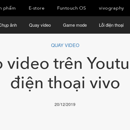
n phẩm
E-store
Funtouch OS
vivography
Chụp ảnh
Quay video
Game mode
Lỗi điện thoại
QUAY VIDEO
o video trên Yout
điện thoại vivo
20/12/2019