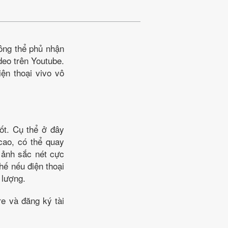
ông thể phủ nhận
deo trên Youtube.
ện thoại vivo vô
ốt. Cụ thể ở đây
cao, có thể quay
 ảnh sắc nét cực
hế nếu điện thoại
t lượng.
e và đăng ký tài