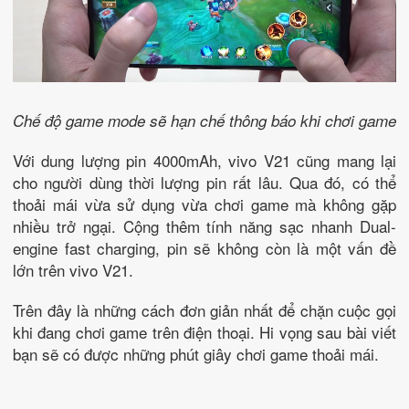
Chế độ game mode sẽ hạn chế thông báo khi chơi game
Với dung lượng pin 4000mAh, vivo V21 cũng mang lại
cho người dùng thời lượng pin rất lâu. Qua đó, có thể
thoải mái vừa sử dụng vừa chơi game mà không gặp
nhiều trở ngại. Cộng thêm tính năng sạc nhanh Dual-
engine fast charging, pin sẽ không còn là một vấn đề
lớn trên vivo V21.
Trên đây là những cách đơn giản nhất để chặn cuộc gọi
khi đang chơi game trên điện thoại. Hi vọng sau bài viết
bạn sẽ có được những phút giây chơi game thoải mái.