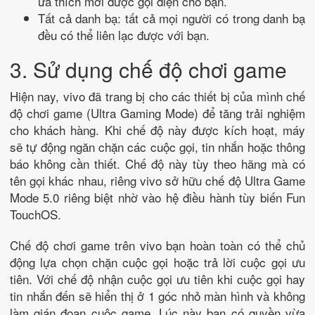
ưa thích mới được gọi điện cho bạn.
Tất cả danh bạ: tất cả mọi người có trong danh bạ
đều có thể liên lạc được với bạn.
3. Sử dụng chế độ chơi game
Hiện nay, vivo đã trang bị cho các thiết bị của mình chế
độ chơi game (Ultra Gaming Mode) để tăng trải nghiệm
cho khách hàng. Khi chế độ này được kích hoạt, máy
sẽ tự động ngăn chặn các cuộc gọi, tin nhắn hoặc thông
báo không cần thiết. Chế độ này tùy theo hãng mà có
tên gọi khác nhau, riêng vivo sở hữu chế độ Ultra Game
Mode 5.0 riêng biệt nhờ vào hệ điều hành tùy biến Fun
TouchOS.
Chế độ chơi game trên vivo bạn hoàn toàn có thể chủ
động lựa chọn chặn cuộc gọi hoặc trả lời cuộc gọi ưu
tiên. Với chế độ nhận cuộc gọi ưu tiên khi cuộc gọi hay
tin nhắn đến sẽ hiển thị ở 1 góc nhỏ màn hình và không
làm gián đoạn cuộc game. Lúc này bạn có quyền vừa