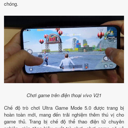
chóng.
Chơi game trên điện thoại vivo V21
Chế độ trò chơi Ultra Game Mode 5.0 được trang bị
hoàn toàn mới, mang đến trải nghiệm thêm thú vị cho
game thủ. Trang bị chế độ thể thao điện tử chuyên