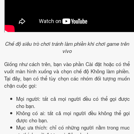
Chế độ siêu trò chơi tránh làm phiền khi chơi game trên
vivo
Giống như cách trên, bạn vào phần Cài đặt hoặc có thể
vuốt màn hình xuống và chọn chế độ Không làm phiền.
Tại đây, bạn có thể tùy chọn các nhóm đối tượng muốn
chặn cuộc gọi:
Mọi người: tất cả mọi người đều có thể gọi được
cho bạn.
Không có ai: tất cả mọi người đều không thể gọi
được cho bạn.
Mục ưa thích: chỉ có những người nằm trong muc