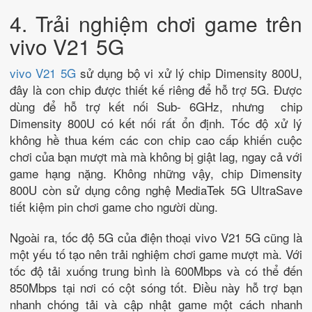
4. Trải nghiệm chơi game trên
vivo V21 5G
vivo V21 5G
sử dụng bộ vi xử lý chip Dimensity 800U,
đây là con chip được thiết kế riêng để hỗ trợ 5G. Được
dùng để hỗ trợ kết nối Sub- 6GHz, nhưng chip
Dimensity 800U có kết nối rất ổn định. Tốc độ xử lý
không hề thua kém các con chip cao cấp khiến cuộc
chơi của bạn mượt mà mà không bị giật lag, ngay cả với
game hạng nặng. Không những vậy, chip Dimensity
800U còn sử dụng công nghệ MediaTek 5G UltraSave
tiết kiệm pin chơi game cho người dùng.
Ngoài ra, tốc độ 5G của điện thoại vivo V21 5G cũng là
một yếu tố tạo nên trải nghiệm chơi game mượt mà. Với
tốc độ tải xuống trung bình là 600Mbps và có thể đến
850Mbps tại nơi có cột sóng tốt. Điều này hỗ trợ bạn
nhanh chóng tải và cập nhật game một cách nhanh