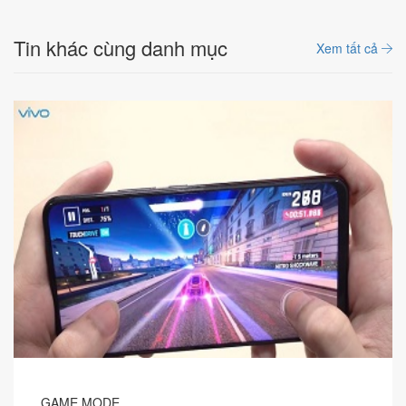
Tin khác cùng danh mục
Xem tất cả
GAME MODE