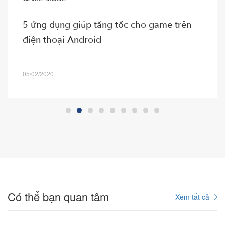
5 ứng dụng giúp tăng tốc cho game trên
điện thoại Android
05/02/2020
Có thể bạn quan tâm
Xem tất cả