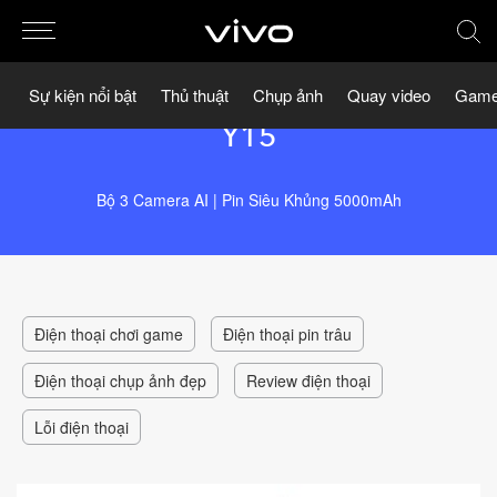
Sự kiện nổi bật
Thủ thuật
Chụp ảnh
Quay video
Game
Y15
Bộ 3 Camera AI | Pin Siêu Khủng 5000mAh
Điện thoại chơi game
Điện thoại pin trâu
Điện thoại chụp ảnh đẹp
Review điện thoại
Lỗi điện thoại