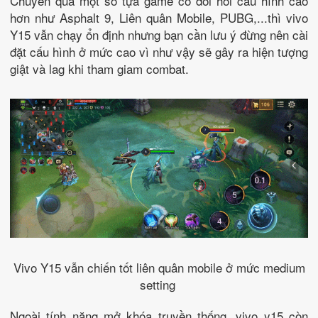
Chuyển qua một số tựa game có đồi hỏi cấu hình cao
hơn như Asphalt 9, Liên quân Mobile, PUBG,...thì vivo
Y15 vẫn chạy ổn định nhưng bạn cần lưu ý đừng nên cài
đặt cấu hình ở mức cao vì như vậy sẽ gây ra hiện tượng
giật và lag khi tham giam combat.
Vivo Y15 vẫn chiến tốt liên quân mobile ở mức medium
setting
Ngoài tính năng mở khóa truyền thống, vivo y15 còn