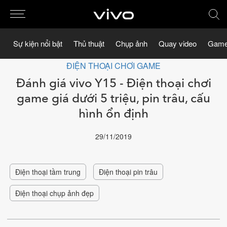
Sự kiện nổi bật
Thủ thuật
Chụp ảnh
Quay video
Game
ĐIỆN THOẠI CHƠI GAME
Đánh giá vivo Y15 - Điện thoại chơi
game giá dưới 5 triệu, pin trâu, cấu
hình ổn định
29/11/2019
Điện thoại tầm trung
Điện thoại pin trâu
Điện thoại chụp ảnh đẹp