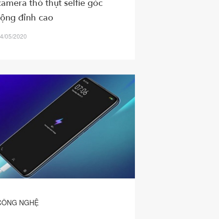
camera thò thụt selfie góc
rộng đỉnh cao
4/05/2020
CÔNG NGHỆ