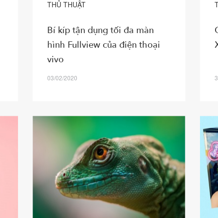
THỦ THUẬT
Bí kíp tận dụng tối đa màn
hình Fullview của điện thoại
vivo
03/02/2020
3