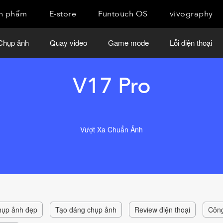
n phẩm
E-store
Funtouch OS
vivography
Chụp ảnh
Quay video
Game mode
Lỗi điện thoại
V17 Pro
Vượt Xa Chuẩn Ảnh
chụp ảnh đẹp
Tạo dáng chụp ảnh
Review điện thoại
Côn