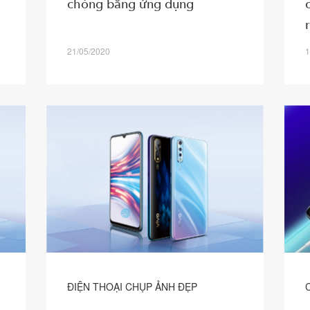
chóng bằng ứng dụng
21/05/2020
1
ĐIỆN THOẠI CHỤP ẢNH ĐẸP