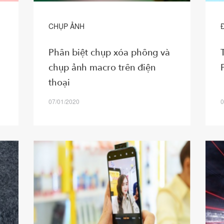
CHỤP ẢNH
Phân biệt chụp xóa phông và
chụp ảnh macro trên điện
thoại
07/01/2020
0