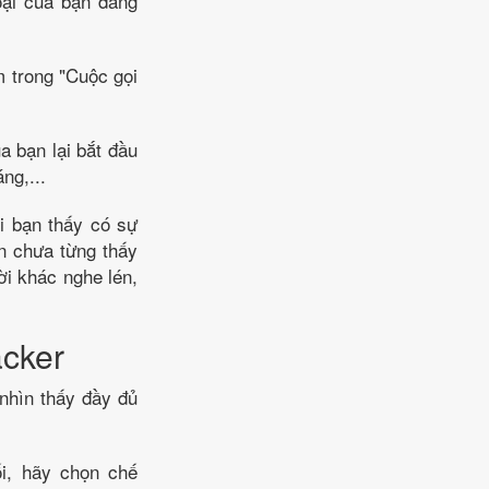
oại của bạn đang
m trong "Cuộc gọi
a bạn lại bắt đầu
ng,...
hi bạn thấy có sự
ạn chưa từng thấy
ời khác nghe lén,
acker
 nhìn thấy đầy đủ
ối, hãy chọn chế