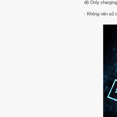
độ Only charging
- Không nên sử d