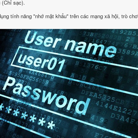
 (Chỉ sạc).
ụng tính năng "nhớ mật khẩu" trên các mạng xã hội, trò chơi