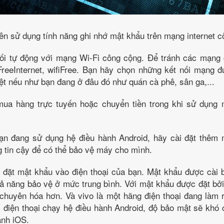
n sử dụng tính năng ghi nhớ mật khẩu trên mạng internet 
nối tự động với mạng Wi-Fi công cộng. Để tránh các mạng 
FreeInternet, wifiFree. Bạn hãy chọn những kết nối mạng 
ệt nếu như bạn đang ở đâu đó như quán cà phê, sân ga,...
ua hàng trực tuyến hoặc chuyển tiền trong khi sử dụng
ạn đang sử dụng hệ điều hành Android, hãy cài đặt thêm 
g tin cậy để có thể bảo vệ máy cho mình.
y đặt mật khẩu vào điện thoại của bạn. Mật khẩu được cài 
ả năng bảo vệ ở mức trung bình. Với mật khẩu được đặt bởi
chuyên hóa hơn. Và vivo là một hãng điện thoại đang làm r
 điện thoại chạy hệ điều hành Android, độ bảo mật sẽ khó
ành iOS.