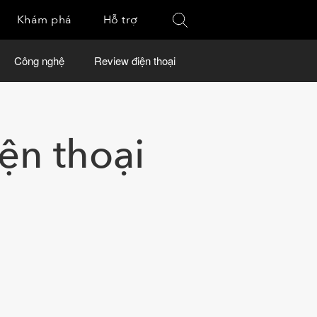
Khám phá
Hỗ trợ
Công nghệ
Review điện thoại
ện thoại