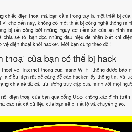
g chiếc điện thoại mà bạn cầm trong tay là một thiết bị của 
ởi vì cho đến nay, không có một thiết bị công nghệ thông mi
ng bị tấn công bởi những nguy cơ tiềm ẩn của an ninh mạ
ẽ chia sẻ tới bạn đọc những dấu hiệu để nhận biết khi điện
 vệ điện thoại khỏi hacker. Mời bạn cùng theo dõi!
 thoại của bạn có thể bị hack
n thoại với Internet thông qua mạng Wi-Fi không được bảo 
 là điều kiện rất dễ dàng để các hacker lấy thông tin. Và lú
trạng chia sẻ tất cả lưu lượng truy cập của mình với mọi ngư
t nối điện thoại của bạn qua cổng USB không xác định (trê
rất cao tất cả dữ liệu của bạn sẽ bị tiết lộ và chuyển giao.