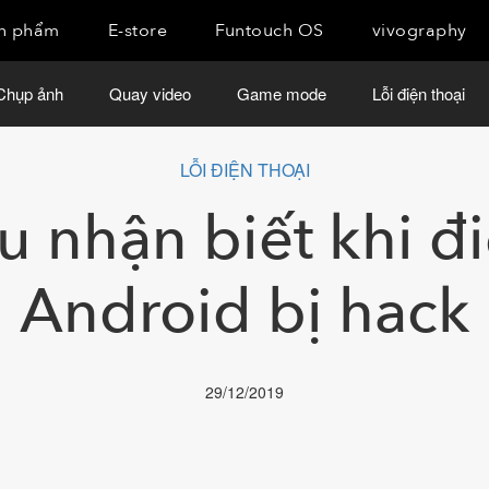
n phẩm
E-store
Funtouch OS
vivography
Chụp ảnh
Quay video
Game mode
Lỗi điện thoại
LỖI ĐIỆN THOẠI
u nhận biết khi đi
Android bị hack
29/12/2019