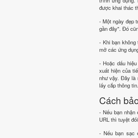
trình ứng dụng.
được khai thác th
- Một ngày đẹp t
gần đây". Đó cũn
- Khi bạn không 
mở các ứng dụng 
- Hoặc dấu hiệu 
xuất hiện của ti
như vậy. Đây là 
lấy cắp thông tin
Cách bảo 
- Nếu bạn nhận đ
URL thì tuyệt đố
- Nếu bạn sạc đ