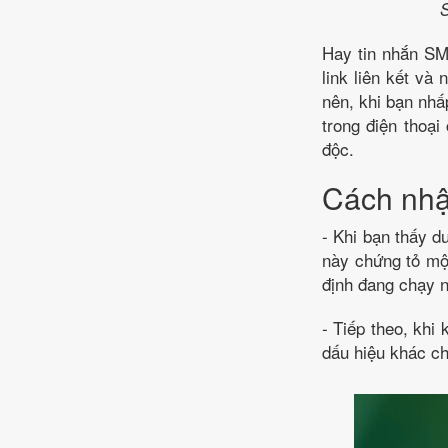
S
Hay tin nhắn SM
link liên kết và
nên, khi bạn nhấp
trong điện thoại
độc.
Cách nhậ
- Khi bạn thấy d
này chứng tỏ một
định đang chạy n
- Tiếp theo, khi
dấu hiệu khác c