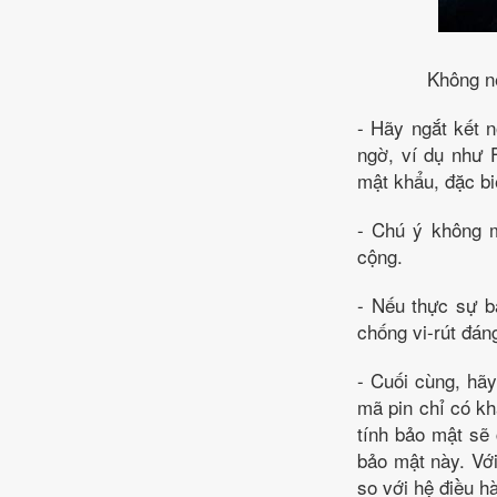
Không nê
- Hãy ngắt kết 
ngờ, ví dụ như 
mật khẩu, đặc bi
- Chú ý không m
cộng.
- Nếu thực sự b
chống vi-rút đán
- Cuối cùng, hã
mã pin chỉ có kh
tính bảo mật sẽ 
bảo mật này. Với
so với hệ điều h