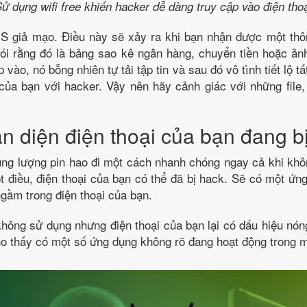
ử dụng wifi free khiến hacker dễ dàng truy cập vào điện tho
S giả mạo. Điều này sẽ xảy ra khi bạn nhận được một th
 nói rằng đó là bảng sao kê ngân hàng, chuyển tiền hoặc ản
 vào, nó bỗng nhiên tự tải tập tin và sau đó vô tình tiết lộ t
 của bạn với hacker. Vậy nên hãy cảnh giác với những file
n diện điện thoại của bạn đang b
ung lượng pin hao đi một cách nhanh chóng ngay cả khi kh
 điều, điện thoại của bạn có thể đã bị hack. Sẽ có một ứ
gầm trong điện thoại của bạn.
 không sử dụng nhưng điện thoại của bạn lại có dấu hiệu nón
ho thấy có một số ứng dụng không rõ đang hoạt động trong 