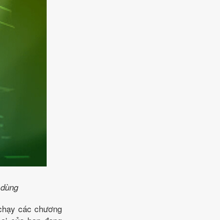
 dùng
u chạy các chương