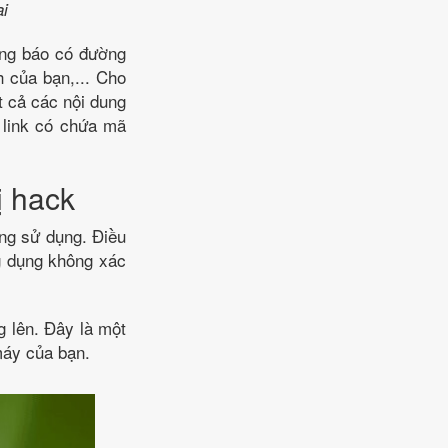
ại
ông báo có đường
h của bạn,... Cho
ất cả các nội dung
, link có chứa mã
ị hack
ông sử dụng. Điều
ng dụng không xác
g lên. Đây là một
máy của bạn.