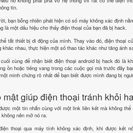
 Nếu nó không phải phá vỡ hệ thống thì rất có thể điện th
ông tin.
rời, bạn bỗng nhiên phát hiện có số máy không xác định nằ
g là một dấu hiệu cho thấy điện thoại của bạn đã bị hack.
thể tắt thiết bị di động của mình. Thay vào đó, điện thoại củ
khác nhau, thực hiện một số thao tác khác như tăng ánh sá
cuối cùng để nhận biết điện thoại android bị hack đó là k
ếng ồn hoặc tiếng vang trong các cuộc gọi mà trước đây b
một minh chứng rõ nhất để bạn biết được mình đang bị ngư
.
mật giúp điện thoại tránh khỏi h
ược một tin nhắn cùng với một link liên kết mà không thể
i không nên mở nó ra.
iện thoại qua máy tính không xác định, khi được kết n