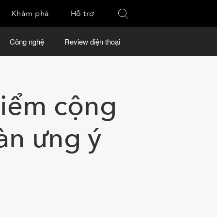
Khám phá
Hỗ trợ
Công nghệ
Review điện thoại
điểm cộng
àn ưng ý