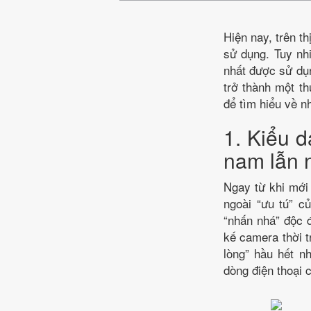
Hiện nay, trên t
sử dụng. Tuy nhi
nhất được sử dụn
trở thành một t
để tìm hiểu về n
1. Kiểu d
nam lẫn 
Ngay từ khi mới
ngoài “ưu tú” c
“nhấn nhá” độc 
kế camera thời t
lòng” hầu hết n
dòng điện thoại c