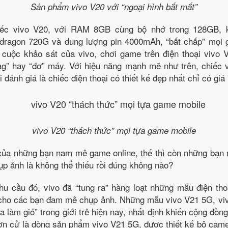
Sản phẩm vivo V20 với “ngoại hình bắt mắt”
ếc vivo V20, với RAM 8GB cùng bộ nhớ trong 128GB, k
ragon 720G và dung lượng pin 4000mAh, “bất chấp” mọi g
o cuộc khảo sát của vivo, chơi game trên điện thoại vivo 
lag” hay “đơ” máy. Với hiệu năng mạnh mẽ như trên, chiếc 
 đánh giá là chiếc điện thoại có thiết kế đẹp nhất chỉ có gi
vivo V20 “thách thức” mọi tựa game mobile
 của những bạn nam mê game online, thế thì còn những bạn 
p ảnh là không thể thiếu rồi đúng không nào?
u cầu đó, vivo đã “tung ra” hàng loạt những mẫu điện tho
 cho các bạn đam mê chụp ảnh. Những mẫu vivo V21 5G, viv
làm gió” trong giới trẻ hiện nay, nhất định khiến cộng đồn
n cử là dòng sản phẩm vivo V21 5G, được thiết kế bộ came