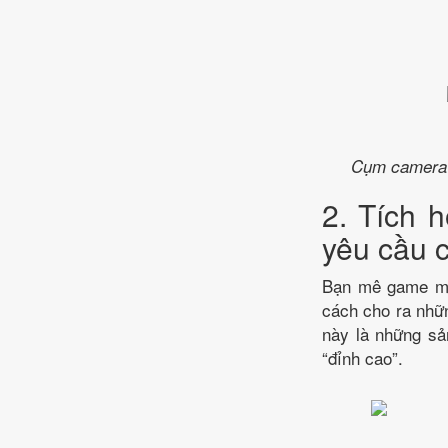
Cụm camera đ
2. Tích 
yêu cầu 
Bạn mê game mo
cách cho ra nhữ
này là những sả
“đỉnh cao”.