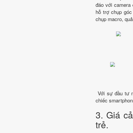
đáo với camera 
hỗ trợ chụp góc
chụp macro, quả 
Với sự đầu tư m
chiếc smartphone
3. Giá c
trẻ.