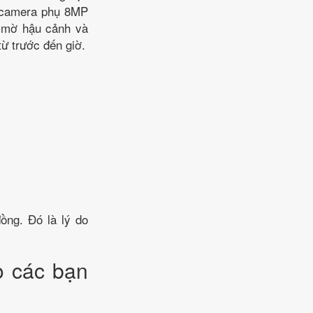
; camera phụ 8MP
m mờ hậu cảnh và
ừ trước đến giờ.
ồng. Đó là lý do
o các bạn