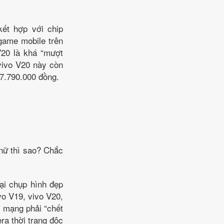
ết hợp với chip
ame mobile trên
V20 là khá “mượt
vivo V20 này còn
á 7.790.000 đồng.
nữ thì sao? Chắc
ại chụp hình đẹp
o V19, vivo V20,
g mạng phải “chết
ra thời trang độc