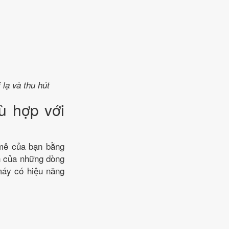
lạ và thu hút
ù hợp với
mê của bạn bằng
h của những dòng
máy có hiệu năng