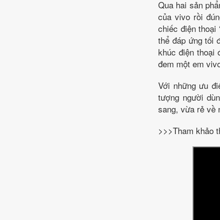
Qua hai sản phẩ
của vivo rồi đú
chiếc điện thoại
thể đáp ứng tối
khúc điện thoại 
đem một em vivo 
Với những ưu điể
tượng người dùn
sang, vừa rẻ về 
>>>Tham khảo th