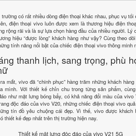
hị trường có rất nhiều dòng điện thoại khác nhau, phục vụ tối
ên, điện thoại vivo luôn được xem là thương hiệu điện thoạ
g rộng rãi và là sự lựa chọn hàng đầu của nhiều người. Lý 
hương hiệu “được lòng” khách hàng như vậy? Cùng theo dõi 
hững tính năng nổi bật của chiếc điện thoại vivo thông minh 
áng thanh lịch, sang trọng, phù 
nữ
 ra mắt, vivo đã “chinh phục” hàng trăm những khách hàng 
ủa mình. Với thiết kế chỉn chu trong từng sản phẩm, cùn
đáo như mặt lưng bóng bẩy, có khả năng đổi màu của vivo 
rang độc đáo của vivo V20, những chiếc điện thoại vivo quả
hững tín đồ yêu chuộng cái đẹp. Vì thế, vivo được khách 
ó thiết kế đẹp nhất trên thị trường hiện nay.