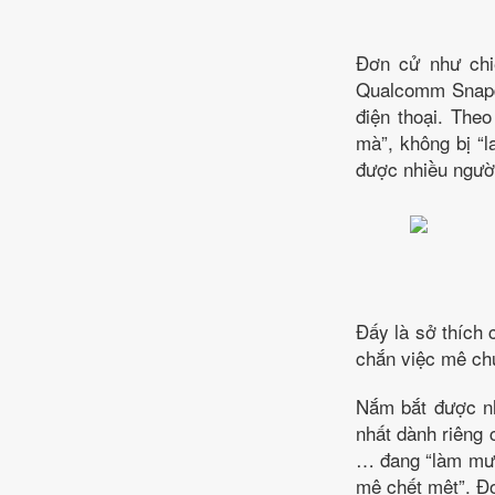
Đơn cử như chi
Qualcomm Snapd
điện thoại. The
mà”, không bị “
được nhiều người
Đấy là sở thích
chắn việc mê chụ
Nắm bắt được nh
nhất dành riêng
… đang “làm mưa 
mê chết mệt”. Đơ