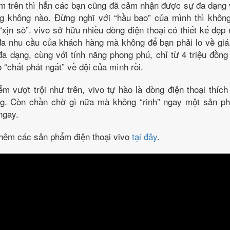
m trên thì hẳn các bạn cũng đã cảm nhận được sự đa dạng 
ng không nào. Đừng nghĩ với “hầu bao” của mình thì khô
 “xịn sò”. vivo sở hữu nhiều dòng điện thoại có thiết kế đẹp 
 đa nhu cầu của khách hàng mà không để bạn phải lo về giá
đa dạng, cùng với tính năng phong phú, chỉ từ 4 triệu đồng
“chất phát ngất” về đội của mình rồi.
m vượt trội như trên, vivo tự hào là dòng điện thoại thíc
g. Còn chần chờ gì nữa mà không “rinh” ngay một sản p
ngay.
êm các sản phẩm điện thoại vivo
tại đây
.