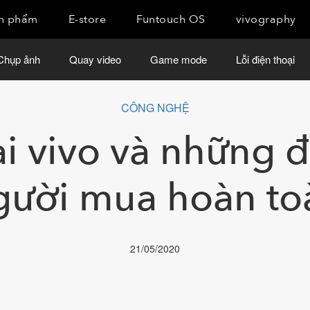
n phẩm
E-store
Funtouch OS
vivography
Chụp ảnh
Quay video
Game mode
Lỗi điện thoại
CÔNG NGHỆ
ại vivo và những 
gười mua hoàn to
21/05/2020