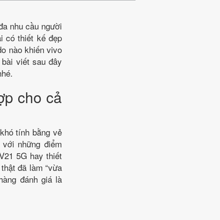
 đa nhu cầu người
i có thiết kế đẹp
do nào khiến vivo
bài viết sau đây
nhé.
hợp cho cả
khó tính bằng vẻ
g với những điểm
V21 5G hay thiết
 thật đã làm “vừa
hàng đánh giá là