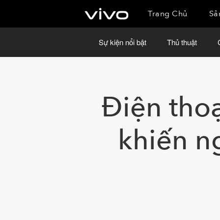
Trang Chủ
Sả
Sự kiện nổi bật
Thủ thuật
Điện tho
khiến n