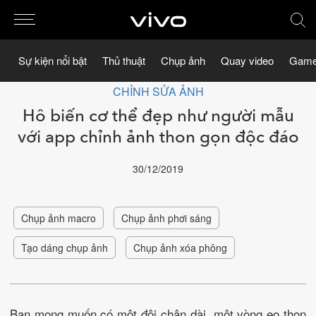
Sự kiện nổi bật
Thủ thuật
Chụp ảnh
Quay video
Game
CHỈNH SỬA ẢNH
Hô biến cơ thể đẹp như người mẫu
với app chỉnh ảnh thon gọn độc đáo
30/12/2019
Chụp ảnh macro
Chụp ảnh phơi sáng
Tạo dáng chụp ảnh
Chụp ảnh xóa phông
Bạn mong muốn có một đôi chân dài, một vòng eo thon