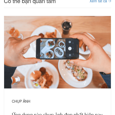
Có thể bạn quan tâm
Xem tất cả
CHỤP ẢNH
Ứng dụng nào chụp ảnh đẹp nhất hiện nay