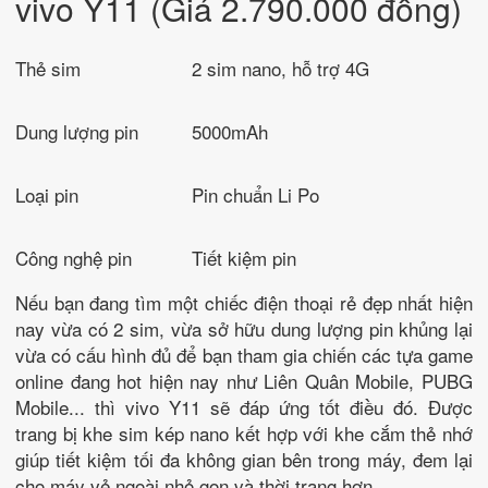
vivo Y11 (Giá 2.790.000 đồng)
Thẻ sim
2 sim nano, hỗ trợ 4G
Dung lượng pin
5000mAh
Loại pin
Pin chuẩn Li Po
Công nghệ pin
Tiết kiệm pin
Nếu bạn đang tìm một chiếc điện thoại rẻ đẹp nhất hiện
nay vừa có 2 sim, vừa sở hữu dung lượng pin khủng lại
vừa có cấu hình đủ để bạn tham gia chiến các tựa game
online đang hot hiện nay như Liên Quân Mobile, PUBG
Mobile... thì vivo Y11 sẽ đáp ứng tốt điều đó. Được
trang bị khe sim kép nano kết hợp với khe cắm thẻ nhớ
giúp tiết kiệm tối đa không gian bên trong máy, đem lại
cho máy vẻ ngoài nhỏ gọn và thời trang hơn.