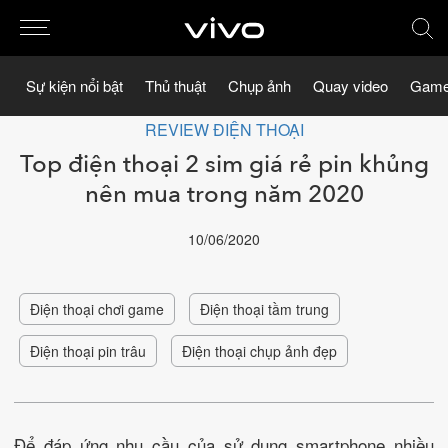
Sự kiện nổi bật
Thủ thuật
Chụp ảnh
Quay video
Game
REVIEW ĐIỆN THOẠI
Top điện thoại 2 sim giá rẻ pin khủng
nên mua trong năm 2020
10/06/2020
Điện thoại chơi game
Điện thoại tầm trung
Điện thoại pin trâu
Điện thoại chụp ảnh đẹp
Để đáp ứng nhu cầu của sử dụng smartphone nhiều