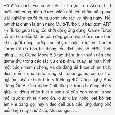
Hệ điều hành Funtouch OS 11.1 dựa trên Android 11
mới nhất cũng nhận được nhiều cải tiến nhằm nâng cao
trải nghiệm người dùng trong các tác vụ hằng ngày. Nổi
bật nhất chính là tính năng Multi-Turbo 3.0 bao gồm ART
++ Turbo giúp tăng tốc khởi động ứng dụng, Game Turbo
tối ưu hóa điều khiển cảm ứng giúp phản hồi nhanh hơn
khi người dùng tương tác chạm hoặc trượt và Center
Turbo tối ưu hóa hệ thống, ổn định chỉ số FPS. Tính
năng Ultra Game Mode 8.0 tạo thêm tính thuận tiện cho
game thủ trong các tác vụ chụp ảnh, quay lại màn hình
một cách nhanh chóng và dễ dàng để khoe chiến tích,
điều chỉnh các mức rung khi chơi game để có trải
nghiệm phấn khích hơn với Rung 4D. Công nghệ Khử
Tiếng Ồn AI Cho Video Call cũng là trang bị đáng chú ý
giúp tự động nhận biết giọng nói của con người trong
môi trường nhiều tiếng ồn, giúp giảm hoặc loại bỏ tạp
âm khi đang gọi hay video call qua các ứng dụng phổ
biến hiện nay như Zalo, Messenger, ...