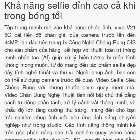
Khả năng selfie đỉnh cao cả khi
trong bóng tối
Tập trung mạnh mẽ vào khả năng nhiếp ảnh, vivo V21
5G cải tiến độ phân giải của camera trước lên đến
44MP, lần đầu tiên trang bị Công Nghệ Chống Rung OIS
cho sản phẩm của hãng, kết hợp với thuật toán trí thông
minh nhân tạo (AI) giúp xử lý hiện tượng bị méo hình
không mong muốn, từ đó mang đến tác phẩm selfie đẹp
đầy tính nghệ thuật và thú vị. Ngoài chụp ảnh, bạn còn
có thể sử dụng camera trước để quay Video Selfie Siêu
Chống Rung với những thước phim quay mượt mà,
Video Chân Dung Nghệ Thuật làm nổi bật chủ thể bằng
cách tự động phân tách, xử lý cảnh vật thông minh, và
khẩu độ lớn tăng cường thu sáng, mang đến cho bạn
trải nghiệm chụp ảnh với hiệu ứng ánh sáng chuyên
nghiệp như trong studio. Các tính năng thông minh kể
trên góp phần nâng cao trải nghiệm quay video bằng
camera selfie trên vivo V21 5G, qua đó khai phá tiềm