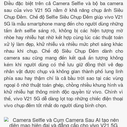
Điều đặc biệt trên cả Camera Selfie và bộ ba camera
sau của vivo V21 5G nằm ở khả năng chụp ảnh Siêu
Chụp Đêm. Chế độ Selfie Siêu Chụp Đêm giúp vivo V21
5G là mẫu smartphone mang đến cho người dùng những
tấm ảnh selfie sáng rõ, không bị các hiện tượng mờ
nhòe hay nhiễu hạt nhờ kết hợp cùng lúc các thuật toán
xử lý làm đẹp, khử nhiễu và nhiều mức phơi sáng khác
nhau khi chụp. Chế độ Siêu Chụp Đêm dành cho
camera sau cũng mang đến kết quả ấn tượng không
kém khi người dùng có thể lưu giữ đồng thời vẻ đẹp
nhân vật được chụp và không gian thành phố lung linh
phía sau hay thậm chí là cả bầu trời sao tại các vùng
ngoại ô nhờ thuật toán ghép, chồng nhiều khung hình và
khử nhiễu hạt thông minh độc quyền từ vivo. Chính vì
thế, vivo V21 5G dễ dàng lọt top những chiếc điện thoại
vivo chụp đêm tốt nhất do người dùng bình chọn.