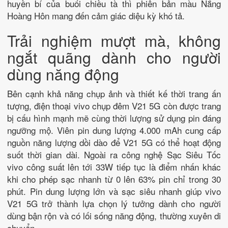
huyền bí của buổi chiều tà thì phiên bản màu Nắng
Hoàng Hôn mang đến cảm giác diệu kỳ khó tả.
Trải nghiệm mượt mà, không
ngắt quãng dành cho người
dùng năng động
Bên cạnh khả năng chụp ảnh và thiết kế thời trang ấn
tượng, điện thoại vivo chụp đêm V21 5G còn được trang
bị cấu hình mạnh mẽ cùng thời lượng sử dụng pin đáng
ngưỡng mộ. Viên pin dung lượng 4.000 mAh cung cấp
nguồn năng lượng dồi dào để V21 5G có thể hoạt động
suốt thời gian dài. Ngoài ra công nghệ Sạc Siêu Tốc
vivo công suất lên tới 33W tiếp tục là điểm nhấn khác
khi cho phép sạc nhanh từ 0 lên 63% pin chỉ trong 30
phút. Pin dung lượng lớn và sạc siêu nhanh giúp vivo
V21 5G trở thành lựa chọn lý tưởng dành cho người
dùng bận rộn và có lối sống năng động, thường xuyên di
chuyển.