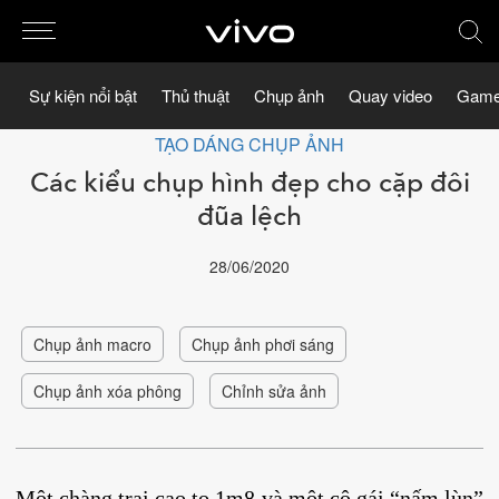
Sự kiện nổi bật
Thủ thuật
Chụp ảnh
Quay video
Game
TẠO DÁNG CHỤP ẢNH
Các kiểu chụp hình đẹp cho cặp đôi
đũa lệch
28/06/2020
Chụp ảnh macro
Chụp ảnh phơi sáng
Chụp ảnh xóa phông
Chỉnh sửa ảnh
Một chàng trai cao to 1m8 và một cô gái “nấm lùn”