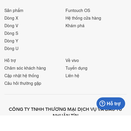
Sản phẩm
Funtouch OS
Dòng X
Hệ thống cửa hàng
Dòng V
Khám phá
Dòng S
Dòng Y
Dòng U
Hỗ trợ
Về vivo
Chăm sóc khách hàng
Tuyển dụng
Cập nhật hệ thống
Liên hệ
Câu hỏi thường gặp
Hỗ trợ
CÔNG TY TNHH THƯƠNG MẠI DỊCH VỤ VÀ ĐẦU TƯ
NHUẬN TÍN
Tầng 10 Tòa Nhà số 40 Phạm Ngọc Thạch,
Địa chỉ: