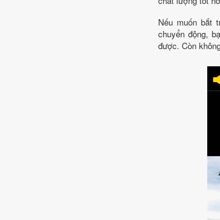
chất lượng tốt h
Nếu muốn bắt t
chuyển động, bạ
được. Còn không,