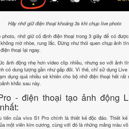
Hãy nhớ giữ điện thoại khoảng 3s khi chụp live photo
 photo, nhớ giữ cố định điện thoại trong 3 giây để có đư
 không mờ nhòe, rung lắc. Đừng như thói quen chụp ảnh tĩ
điện thoại lại ngay.
c ảnh động nhẹ hơn video clip nhiều, nhưng so với ảnh tĩn
ảnh có dung lượng gần như gấp đôi. Vì thế, chỉ sử dụng Live 
 lạm dụng quá nhiều sẽ khiến cho bộ nhớ điện thoại hết rất
hoảnh khắc sau này.
Pro - điện thoại tạo ảnh động L
nhất:
 tiên của vivo S1 Pro chính là thiết kế độc đáo. Thiết k
của một viên kim cương, cùng với đó là những mảng màu vô