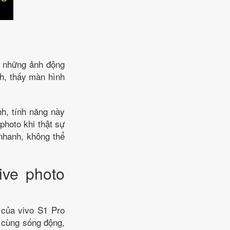
ợc những ảnh động
nh, thấy màn hình
h, tính năng này
photo khi thật sự
 nhanh, không thể
ive photo
ế của vivo S1 Pro
 cùng sống động,