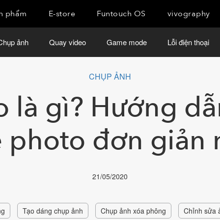
n phẩm
E-store
Funtouch OS
vivography
Chụp ảnh
Quay video
Game mode
Lỗi điện thoại
CHỤP ẢNH
o là gì? Hướng dẫ
e photo đơn giản 
21/05/2020
ng
Tạo dáng chụp ảnh
Chụp ảnh xóa phông
Chỉnh sửa 