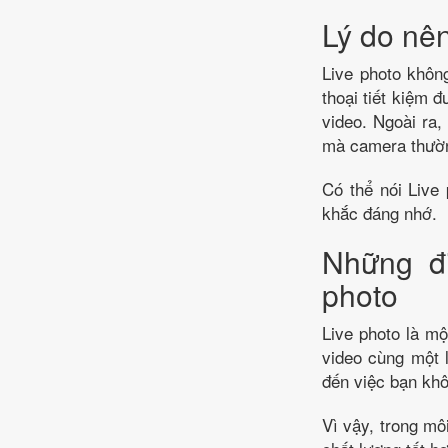
Lý do nên
Live photo khôn
thoại tiết kiệm 
video. Ngoài ra,
mà camera thườn
Có thể nói Live
khắc đáng nhớ.
Những đi
photo
Live photo là mộ
video cùng một 
đến việc bạn khô
Vì vậy, trong mô