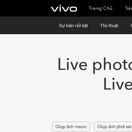
Trang Chủ
Sả
Sự kiện nổi bật
Thủ thuật
Live phot
Liv
Chụp ảnh macro
Chụp ảnh phơi sá