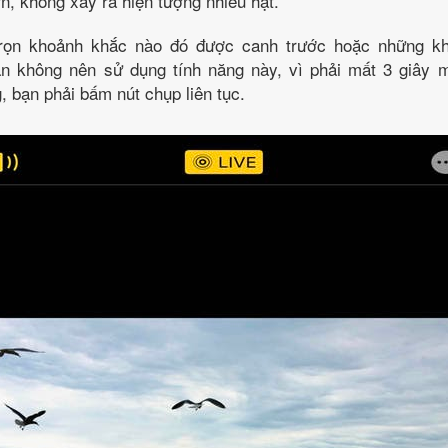
ơn, không xảy ra hiện tượng nhiễu hạt.
rọn khoảnh khắc nào đó được canh trước hoặc những k
n không nên sử dụng tính năng này, vì phải mất 3 giây mớ
 bạn phải bấm nút chụp liên tục.