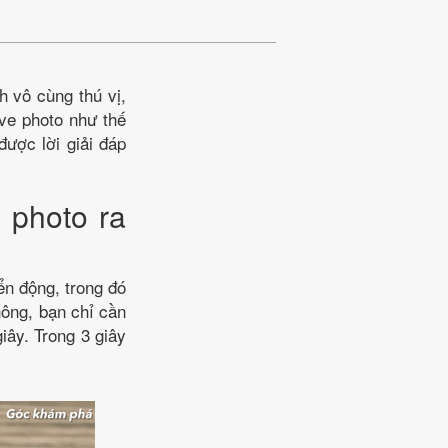
 vô cùng thú vị,
ive photo như thế
được lời giải đáp
 photo ra
ển động, trong đó
hông, bạn chỉ cần
iây. Trong 3 giây