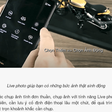
Live photo giúp bạn có những bức ảnh thật sinh động
c chụp ảnh tĩnh đơn thuần, chụp ảnh với tính năng Live p
iên, cần lưu ý cố định điện thoại lâu một chút, để quá tr
t trọn khoảnh khắc cần chụp.