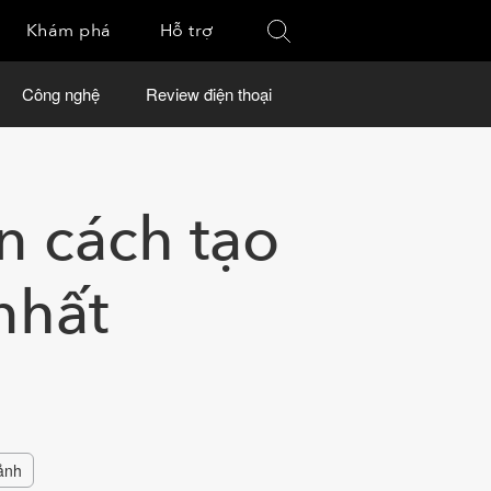
Khám phá
Hỗ trợ
Công nghệ
Review điện thoại
n cách tạo
nhất
ảnh