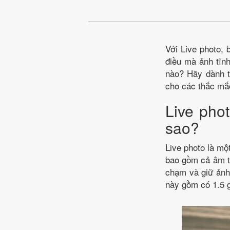
Với Live photo,
điều mà ảnh tĩnh
nào? Hãy dành th
cho các thắc mắc
Live phot
sao?
Live photo là mộ
bao gồm cả âm th
chạm và giữ ảnh 
này gồm có 1.5 g