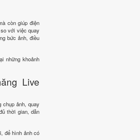
mà còn giúp điện
 so với việc quay
ững bức ảnh, điều
lại những khoảnh
năng Live
ng chụp ảnh, quay
ủ thời gian, dẫn
i, để hình ảnh có