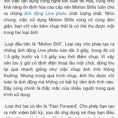
Với việc tận dụng công nghệ kết xuất đồ họa, cũng như
khả năng ổn định hóa cao cấp nên Motion Stills luôn cho
ra những
ảnh động Live photo
chất lượng nhất. Nhìn
chung, việc sử dụng Motion Stills cũng vô cùng đơn
giản, bạn chỉ cần bấm chụp thôi là có thể thu được một
trong hai loại ảnh:
-Loại đầu tiên là “Motion Still”. Loại này cho phép tạo ra
những ảnh động Live photo kéo dài 3 giây, trong đó có
1.5 giây trước và 1.5 giây sau thời điểm chụp. Vì vậy
nên lưu ý giữ cố định điện thoại lâu một chút, đừng thu
lại quá nhanh giống như việc chụp ảnh tĩnh thông
thường. Nhưng trong quá trình chụp, ảnh thu được chỉ
toàn là ảnh động mà không có bất kỳ tấm ảnh tĩnh nào.
Đây cũng chính là thắc mắc của nhiều người trong quá
trình sử dụng.
-Loại thứ hai có tên là “Fast Forward’. Cho phép bạn tạo
ra một video bất kỳ, sau đó ứng dụng sẽ thay bạn điều