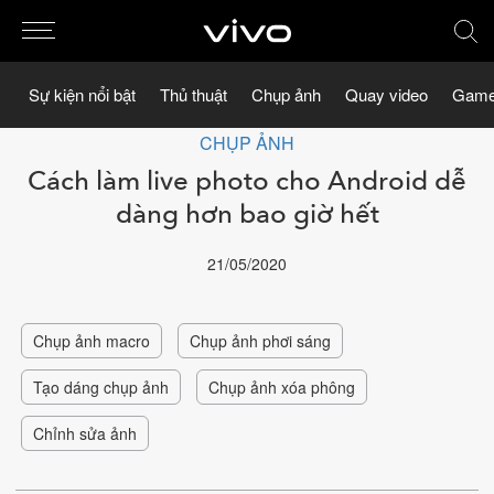
Sự kiện nổi bật
Thủ thuật
Chụp ảnh
Quay video
Game
CHỤP ẢNH
Cách làm live photo cho Android dễ
dàng hơn bao giờ hết
21/05/2020
Chụp ảnh macro
Chụp ảnh phơi sáng
Tạo dáng chụp ảnh
Chụp ảnh xóa phông
Chỉnh sửa ảnh