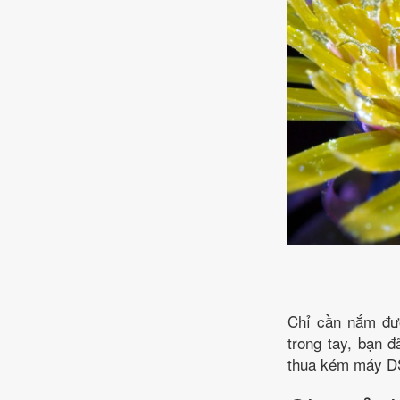
Chỉ cần nắm đư
trong tay, bạn 
thua kém máy D