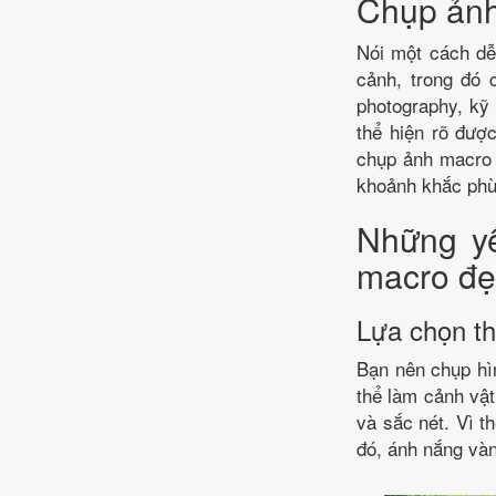
Chụp ảnh
Nói một cách dễ
cảnh, trong đó 
photography, kỹ
thể hiện rõ được
chụp ảnh macro 
khoảnh khắc phù
Những yế
macro đ
Lựa chọn th
Bạn nên chụp hì
thể làm cảnh vật
và sắc nét. Vì t
đó, ánh nắng và