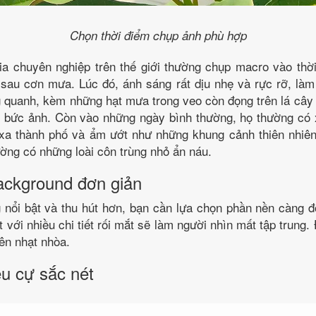
Chọn thời điểm chụp ảnh phù hợp
ia chuyên nghiệp trên thế giới thường chụp macro vào thời
 sau cơn mưa. Lúc đó, ánh sáng rất dịu nhẹ và rực rỡ, là
 quanh, kèm những hạt mưa trong veo còn đọng trên lá cây 
ho bức ảnh. Còn vào những ngày bình thường, họ thường có
xa thành phố và ẩm ướt như những khung cảnh thiên nhiên
ờng có những loài côn trùng nhỏ ẩn náu.
ackground đơn giản
 nổi bật và thu hút hơn, bạn cần lựa chọn phần nền càng đ
 với nhiều chi tiết rối mắt sẽ làm người nhìn mất tập trung.
nên nhạt nhòa.
u cự sắc nét