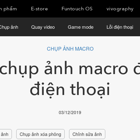
n phẩm
E-store
Funtouch OS
vivography
Chụp ảnh
Quay video
Game mode
Lỗi điện thoại
CHỤP ẢNH MACRO
 chụp ảnh macro
điện thoại
03/12/2019
 ảnh
Chụp ảnh xóa phông
Chỉnh sửa ảnh