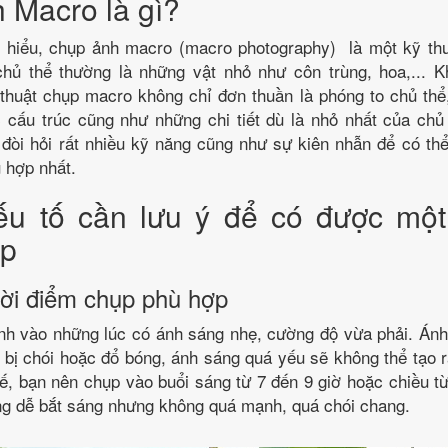
 Macro là gì?
 hiểu, chụp ảnh macro (macro photography) là một kỹ th
chủ thể thường là những vật nhỏ như côn trùng, hoa,... K
 thuật chụp macro không chỉ đơn thuần là phóng to chủ thể
 cấu trúc cũng như những chi tiết dù là nhỏ nhất của chủ
đòi hỏi rất nhiều kỹ năng cũng như sự kiên nhẫn để có th
 hợp nhất.
u tố cần lưu ý để có được mộ
ẹp
ời điểm chụp phù hợp
nh vào những lúc có ánh sáng nhẹ, cường độ vừa phải. Ánh
 bị chói hoặc đổ bóng, ánh sáng quá yếu sẽ không thể tạo 
hế, bạn nên chụp vào buổi sáng từ 7 đến 9 giờ hoặc chiều từ
ng dễ bắt sáng nhưng không quá mạnh, quá chói chang.