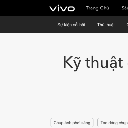
Trang Chủ
Sả
Sự kiện nổi bật
Thủ thuật
Kỹ thuật
Chụp ảnh phơi sáng
Tạo dáng chụp