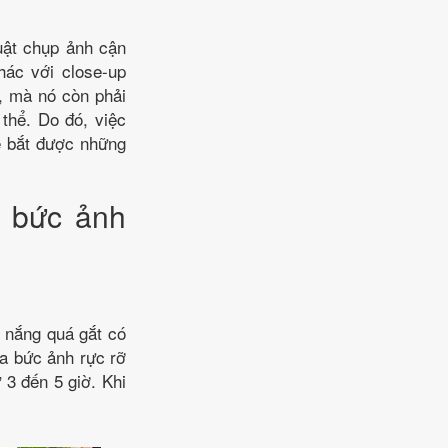
uật chụp ảnh cận
hác với close-up
, mà nó còn phải
 thể. Do đó, việc
ể bắt được những
t bức ảnh
 nắng quá gắt có
ra bức ảnh rực rỡ
 3 đến 5 giờ. Khi