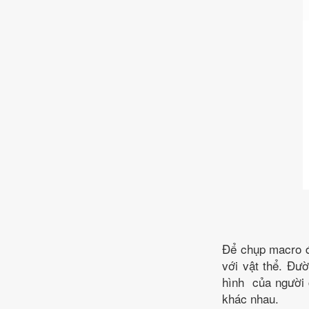
Để chụp macro đẹ
với vật thể. Đườ
hình của người c
khác nhau.