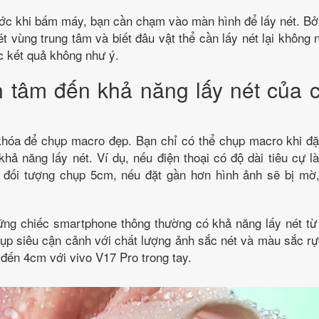
ớc khi bấm máy, bạn cần chạm vào màn hình để lấy nét. Bởi
ét vùng trung tâm và biết đâu vật thể cần lấy nét lại không
c kết quả không như ý.
 tâm đến khả năng lấy nét của c
khóa để chụp macro đẹp. Bạn chỉ có thể chụp macro khi đặ
 khả năng lấy nét. Ví dụ, nếu điện thoại có độ dài tiêu cự l
đối tượng chụp 5cm, nếu đặt gần hơn hình ảnh sẽ bị mờ
hững chiếc smartphone thông thường có khả năng lấy nét t
hụp siêu cận cảnh với chất lượng ảnh sắc nét và màu sắc rự
 đến 4cm với vivo V17 Pro trong tay.