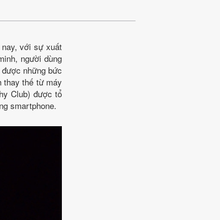
 nay, với sự xuất
 minh, người dùng
ụp được những bức
h thay thế từ máy
y Club) được tổ
ằng smartphone.