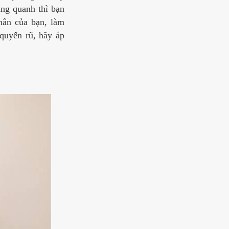
ung quanh thì bạn
hân của bạn, làm
quyến rũ, hãy áp