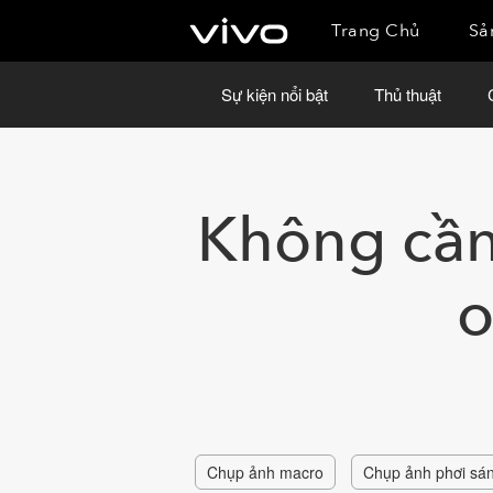
Trang Chủ
Sả
Sự kiện nổi bật
Thủ thuật
Không cần
o
Chụp ảnh macro
Chụp ảnh phơi sá