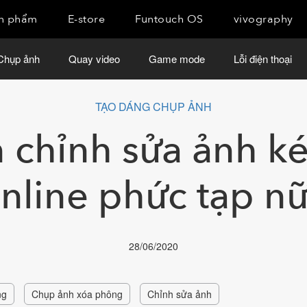
n phẩm
E-store
Funtouch OS
vivography
Chụp ảnh
Quay video
Game mode
Lỗi điện thoại
TẠO DÁNG CHỤP ẢNH
 chỉnh sửa ảnh ké
nline phức tạp n
28/06/2020
ng
Chụp ảnh xóa phông
Chỉnh sửa ảnh