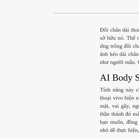
Đôi chân dài tho
sở hữu nó. Thế 
ứng trông đôi ch
ảnh kéo dài chân
như người mẫu. C
AI Body 
Tính năng này ch
thoại vivo hiện 
mặt, vai gầy, n
thần thánh đó mà
bạn muốn, đồng t
nhỏ dễ thực hiện