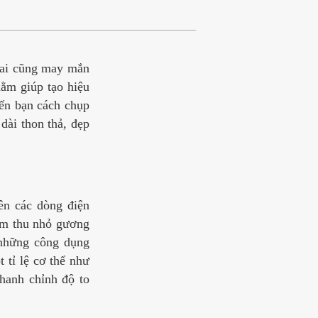
i ai cũng may mắn
ằm giúp tạo hiệu
đến bạn cách chụp
dài thon thả, đẹp
rên các dòng điện
gồm thu nhỏ gương
 những công dụng
 tỉ lệ cơ thể như
thanh chỉnh độ to