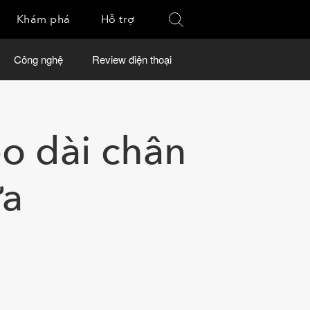
Khám phá
Hỗ trợ
Công nghệ
Review điện thoại
o dài chân
ữa