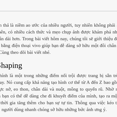
n thả là niềm ao ước của nhiều người, tuy nhiên không phả
nên, có nhiều cách thức và mẹo chụp ảnh được khám phá nh
ân dài hơn. Trong bài viết hôm nay, chúng tôi sẽ giới thiệu 
 bằng điện thoại vivo giúp bạn dễ dàng sở hữu một đôi chân 
ùng theo dõi bài viết nhé.
Shaping
ính là một trong những điểm nổi trội được trang bị sẵn t
nay. Nó cung cấp khả năng tạo hình cơ thể từ A đến Z bao 
gực nở, eo thon, chân dài và nuột, mông to quyến rũ. Nhờ
 bạn có thể dễ dàng che đi khuyết điểm của mình, tạo ra một
hời gia tăng thêm cho bạn sự tự tin. Thông qua việc kéo 
, người dùng nhanh chóng sở hữu những bức ảnh ưng ý.