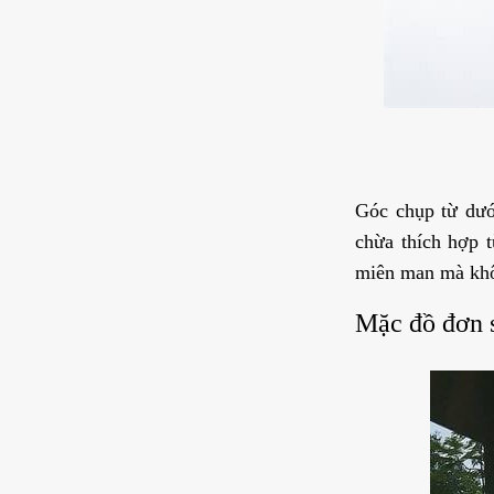
Góc chụp từ dướ
chừa thích hợp 
miên man mà khôn
Mặc đồ đơn 