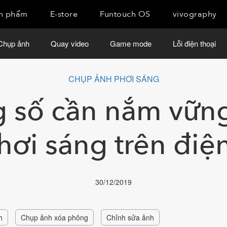
n phẩm
E-store
Funtouch OS
vivography
Chụp ảnh
Quay video
Game mode
Lỗi điện thoại
CHỤP ẢNH PHƠI SÁNG
g số cần nắm vững
hơi sáng trên điện
30/12/2019
h
Chụp ảnh xóa phông
Chỉnh sửa ảnh