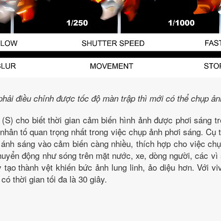
phải điều chỉnh được tốc độ màn trập thì mới có thể chụp ả
(S) cho biết thời gian cảm biến hình ảnh được phơi sáng t
 nhân tố quan trọng nhất trong việc chụp ảnh phơi sáng. C
ì ánh sáng vào cảm biến càng nhiều, thích hợp cho việc ch
huyển động như sóng trên mặt nước, xe, dòng người, các v
 tạo thành vệt khiến bức ảnh lung linh, ảo diệu hơn. Với v
có thời gian tối đa là 30 giây.