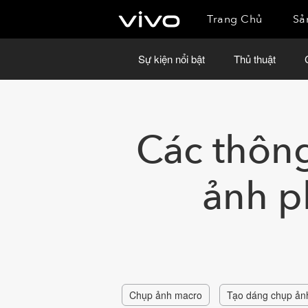
Trang Chủ
Sả
Sự kiện nổi bật
Thủ thuật
Các thôn
ảnh p
Chụp ảnh macro
Tạo dáng chụp ản