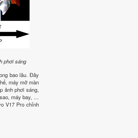
nh phơi sáng
rong bao lâu. Đây
ụ thể, máy mở màn
ụp ảnh phơi sáng,
ì sao, máy bay, …
ivo V17 Pro chỉnh