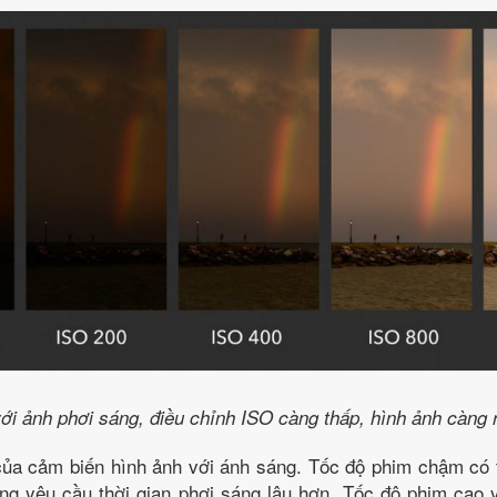
ới ảnh phơi sáng, điều chỉnh ISO càng thấp, hình ảnh càng 
của cảm biến hình ảnh với ánh sáng. Tốc độ phim chậm có 
ưng yêu cầu thời gian phơi sáng lâu hơn. Tốc độ phim cao 