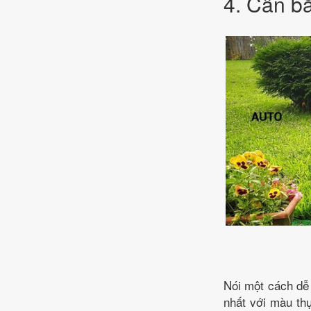
4. Cân b
Nói một cách dễ 
nhất với màu thự