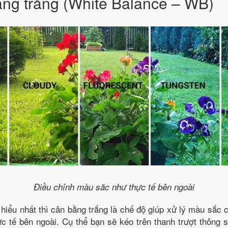
ằng trắng (White Balance – WB)
Điều chỉnh màu săc như thực tế bên ngoài
hiểu nhất thì cân bằng trắng là chế độ giúp xử lý màu sắc
c tế bên ngoài. Cụ thể bạn sẽ kéo trên thanh trượt thông