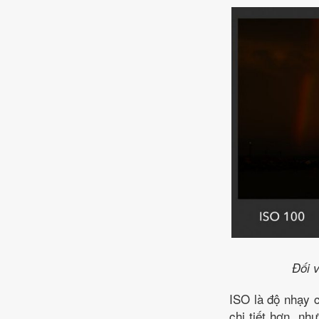
Đối v
ISO là độ nhạy 
chi tiết hơn, nh