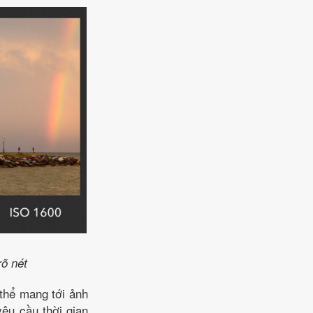
rõ nét
thể mang tới ảnh
yêu cầu thời gian