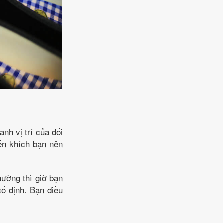
nh vị trí của đối
yến khích bạn nên
hường thì giờ bạn
cố định. Bạn điều