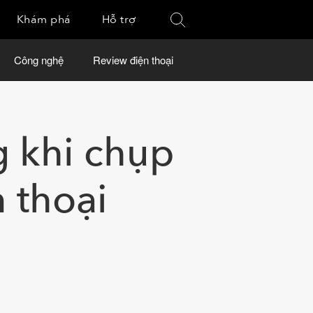
Khám phá
Hỗ trợ
Công nghệ
Review điện thoại
 khi chụp
 thoại