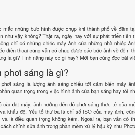
c mắc những bức hình được chụp khi thành phố về đêm tại
ến như vậy không? Thật ra, ngày nay với sự phát triển tiên 
hông chỉ có những chiếc máy ảnh của những nhà nhiếp ản
ếc điện thoại cũng vẫn có chụp được các bức ảnh về đêm th
ng là gì? Tính năng này có gì hay? Mời bạn cùng đọc bài vi
 phơi sáng là gì?
 phơi sáng là lượng ánh sáng chiếu tới cảm biến máy ả
phần quan trọng trong việc hình ảnh của bạn sáng hay tối nh
ố cài đặt máy, ảnh hưởng đến độ phơi sáng thực tế của mộ
 và khẩu độ. Yếu tố thứ ba là chỉ số ISO của máy ảnh, cũ
 và là điều quan trọng không kém. Ngoài ra, bạn vẫn có t
g cách chỉnh sửa ảnh trong phần mềm xử lý hậu kỳ như Pho