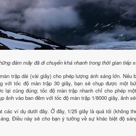
hững đám mây đã di chuyển khá nhanh trong thời gian tiếp x
 màn trập dài (vài giây) cho phép lượng ánh sáng lớn. Nếu
g với tốc độ màn trập 30 giây, bạn sẽ chụp được một b
ợc lại cũng đúng; tốc độ màn trập nhanh chỉ cho phép mộ
p ảnh vào ban đêm với tốc độ màn trập 1/8000 giây, ảnh s
 các ví dụ dưới đây. Ở đây, 1/25 giây là quá tối (không th
 sáng. Điều này sẽ cho bạn ý tưởng về sự khác biệt độ sán