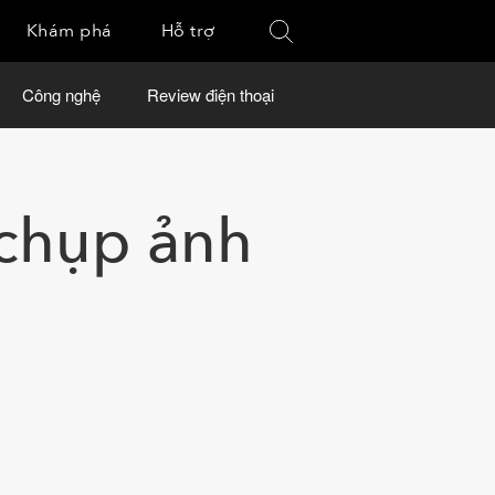
Khám phá
Hỗ trợ
Công nghệ
Review điện thoại
 chụp ảnh