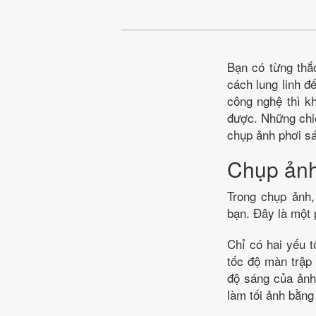
Bạn có từng thắ
cách lung linh đ
công nghệ thì k
được. Những chi
chụp ảnh phơi sá
Chụp ảnh
Trong chụp ảnh,
bạn. Đây là một 
Chỉ có hai yếu t
tốc độ màn trập
độ sáng của ảnh
làm tối ảnh bằn