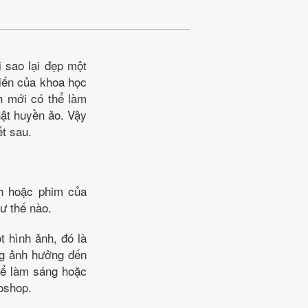
 sao lại đẹp một
tiến của khoa học
h mới có thể làm
ật huyền ảo. Vậy
ết sau.
nh hoặc phim của
ư thế nào.
t hình ảnh, đó là
ng ảnh hưởng đến
hể làm sáng hoặc
toshop.