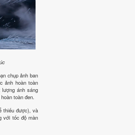
úc
 bạn chụp ảnh ban
ức ảnh hoàn toàn
t lượng ánh sáng
ẽ hoàn toàn đen.
ể thiếu được), và
g với tốc độ màn