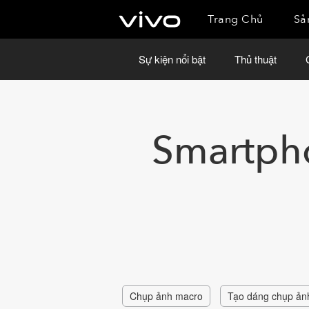
Trang Chủ
Sả
Sự kiện nổi bật
Thủ thuật
Smartpho
Chụp ảnh macro
Tạo dáng chụp ản