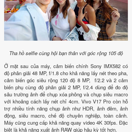
Tha hồ selfie cùng hội bạn thân với góc rộng 105 độ
Ở mặt sau của máy, cảm biến chính Sony IMX582 có
độ phân giải 48 MP, f/1.8 cho khả năng lấy nét theo pha,
cảm biến góc siêu rộng 120 độ 8 MP, f/2.2 và 2 cảm
biến phụ cùng độ phân giải 2 MP, f/2.4 dùng để đo độ
sâu trường ảnh để chụp xóa phông và chụp siêu macro
với khoảng cách lấy nét chỉ 4cm. Vivo V17 Pro còn hỗ
trợ nhiều tính năng chụp ảnh như HDR, ảnh đêm, ảnh
động, siêu macro, chế độ chuyên nghiệp, toàn cảnh.
Máy cũng cung cấp khả năng quay video 4K 30fps. Đặc
biệt là khả năng xuất ảnh RAW giúp hậu kỳ tốt hơn.