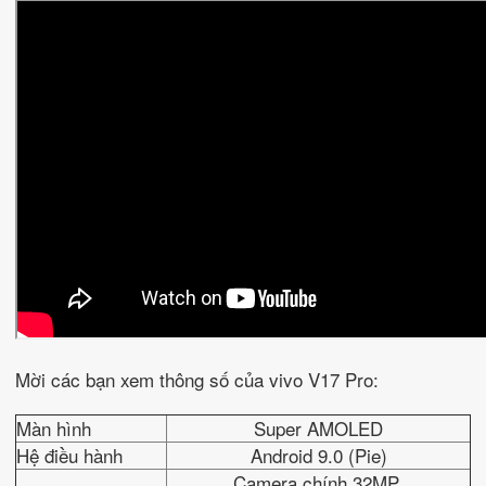
Mời các bạn xem thông số của vivo V17 Pro:
Màn hình
Super AMOLED
Hệ điều hành
Android 9.0 (Pie)
Camera chính 32MP