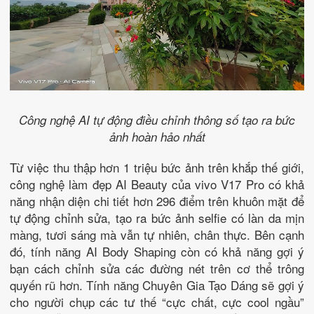
Công nghệ AI tự động điều chỉnh thông số tạo ra bức
ảnh hoàn hảo nhất
Từ việc thu thập hơn 1 triệu bức ảnh trên khắp thế giới,
công nghệ làm đẹp AI Beauty của vivo V17 Pro có khả
năng nhận diện chi tiết hơn 296 điểm trên khuôn mặt để
tự động chỉnh sửa, tạo ra bức ảnh selfie có làn da mịn
màng, tươi sáng mà vẫn tự nhiên, chân thực. Bên cạnh
đó, tính năng AI Body Shaping còn có khả năng gợi ý
bạn cách chỉnh sửa các đường nét trên cơ thể trông
quyến rũ hơn. Tính năng Chuyên Gia Tạo Dáng sẽ gợi ý
cho người chụp các tư thế “cực chất, cực cool ngầu”