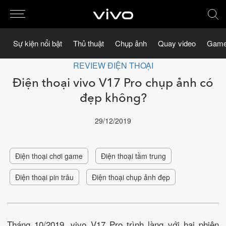
Sự kiện nổi bật
Thủ thuật
Chụp ảnh
Quay video
Game
REVIEW ĐIỆN THOẠI
Điện thoại vivo V17 Pro chụp ảnh có
đẹp không?
29/12/2019
Điện thoại chơi game
Điện thoại tầm trung
Điện thoại pin trâu
Điện thoại chụp ảnh đẹp
Tháng 10/2019, vivo V17 Pro trình làng với hai phiên